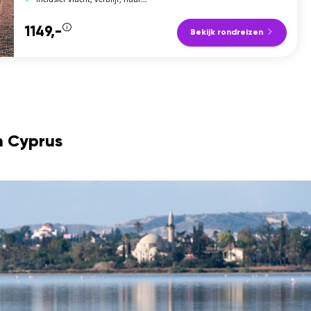
1149,-
Bekijk rondreizen
n Cyprus