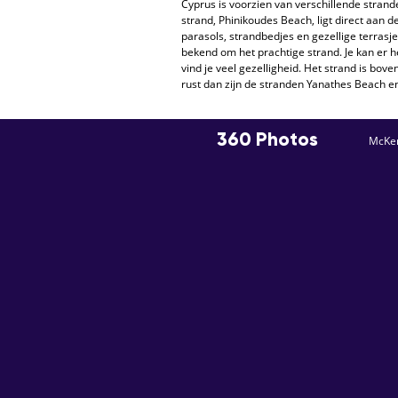
Cyprus is voorzien van verschillende strande
strand, Phinikoudes Beach, ligt direct aan de
parasols, strandbedjes en gezellige terrasj
bekend om het prachtige strand. Je kan er h
vind je veel gezelligheid. Het strand is bov
rust dan zijn de stranden Yanathes Beach e
360 Photos
McKe