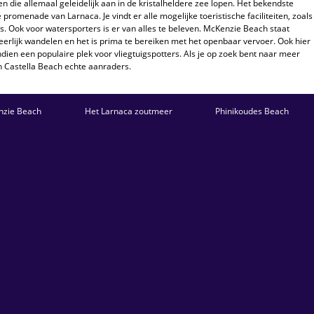
n die allemaal geleidelijk aan in de kristalheldere zee lopen. Het bekendste
 promenade van Larnaca. Je vindt er alle mogelijke toeristische faciliteiten, zoals
es. Ook voor watersporters is er van alles te beleven. McKenzie Beach staat
eerlijk wandelen en het is prima te bereiken met het openbaar vervoer. Ook hier
endien een populaire plek voor vliegtuigspotters. Als je op zoek bent naar meer
n Castella Beach echte aanraders.
nzie Beach
Het Larnaca zoutmeer
Phinikoudes Beach