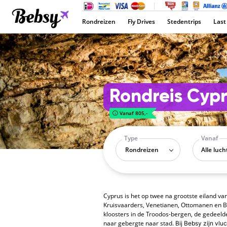
Rondreizen
Fly Drives
Stedentrips
Last
Rondreis Cyp
Vanaf 805,-
Type
Vanaf
Rondreizen
Cyprus is het op twee na grootste eiland va
Kruisvaarders, Venetianen, Ottomanen en Br
kloosters in de Troodos-bergen, de gedeelde
naar gebergte naar stad.
Bij Bebsy zijn vlu