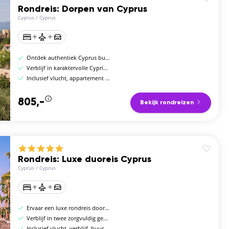
Rondreis: Dorpen van Cyprus
Cyprus
/
Cyprus
Ontdek authentiek Cyprus buiten de gebaande paden
Verblijf in karaktervolle Cypriotische dorpjes
Inclusief vlucht, appartement en huurauto
805,-
Bekijk rondreizen
Rondreis: Luxe duoreis Cyprus
Cyprus
/
Cyprus
Ervaar een luxe rondreis door Cyprus
Verblijf in twee zorgvuldig geselecteerde 5-sterrenhotels
Inclusief vlucht, verblijf, huurauto en dagelijks ontbijt