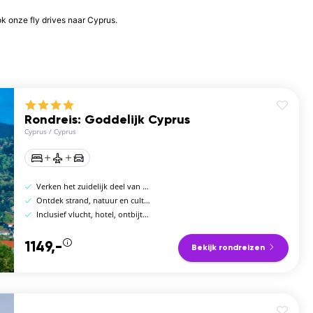
ook onze
fly drives naar Cyprus
.
Rondreis: Goddelijk Cyprus
Cyprus
/
Cyprus
Verken het zuidelijk deel van Cyprus
Ontdek strand, natuur en cultuur
Inclusief vlucht, hotel, ontbijt en huurauto
1149,-
Bekijk rondreizen