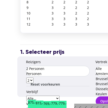
8
2
2
2
2
9
3
2
2
2
10
3
3
2
2
11
3
3
3
2
12
3
3
3
3
1. Selecteer prijs
Reizigers
Vertrek
2 Personen
Alle
Personen
Amste
Brusse
Brussel
Reset voorkeuren
Düssel
Verblijf
Keulen
Opsl
875,-
815,-
779,-
779,-
769,-
Verzorgingstype
,-
,-
,-
,-
,-
,-