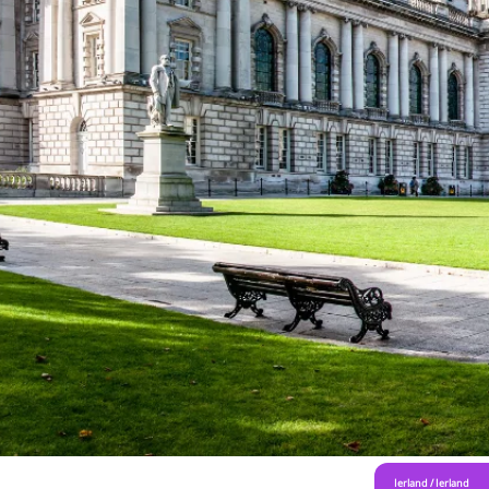
Ierland
/
Ierland