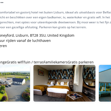
***
omfortabel en gastvrij hotel net buiten Lisburn, ideaal als uitvalsbasis voor Bel
icht en beschikken over een eigen badkamer, tv, waterkoker en gratis wifi. In het
erechten, met opties voor uiteenlopende dieetwensen. Bij mooi weer is het fijn zit
oor een gezellige afsluiting. Parkeren kan gratis op het terrein.
oneyford, Lisburn, BT28 3SU, United Kingdom
 uur rijden vanaf de luchthaven
keren
unge
Gratis wifi
Tuin / terras
Familiekamers
Gratis parkeren