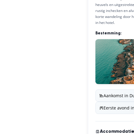
heuvels en uitgestrekt
rustig inchecken en al
korte wandeling door he
in het hotel.
Bestemming:
Aankomst in D
Eerste avond in
Accommodati