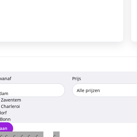
 vanaf
Prijs
rdam
l Zaventem
 Charleroi
dorf
 Bonn
aan
,-
,-
,-
,-
,-
,-
,-