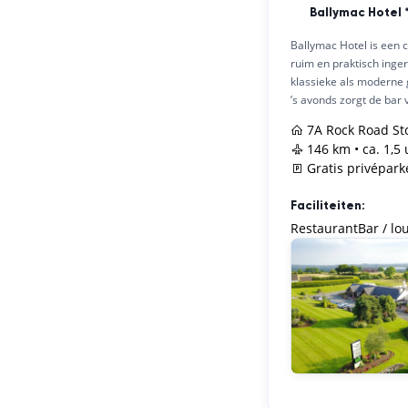
Ballymac Hotel 
Ballymac Hotel is een c
ruim en praktisch inger
klassieke als moderne g
’s avonds zorgt de bar v
7A Rock Road St
146 km • ca. 1,5
Gratis privépar
Faciliteiten:
Restaurant
Bar / lo