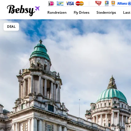
Rondreizen
Fly Drives
Stedentrips
Last
DEAL