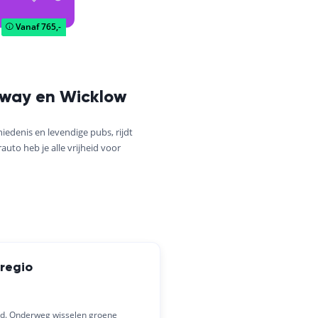
Vanaf
765,-
alway en Wicklow
iedenis en levendige pubs, rijdt
auto heb je alle vrijheid voor
-regio
and. Onderweg wisselen groene