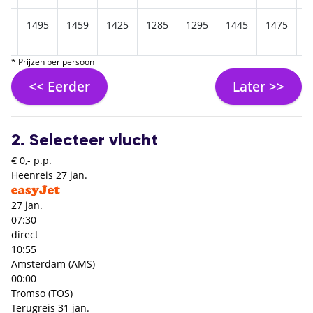
75
1495
1459
1425
1285
1295
1445
1475
1
* Prijzen per persoon
<< Eerder
Later >>
2. Selecteer vlucht
€ 0,- p.p.
Heenreis
27 jan.
27 jan.
07:30
direct
10:55
Amsterdam (AMS)
00:00
Tromso (TOS)
Terugreis
31 jan.