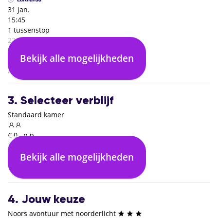
31 jan.
15:45
1 tussenstop
22:35
Tromso (TOS)
Bekijk alle mogelijkheden
06:50
Amsterdam (AMS)
3. Selecteer verblijf
Standaard kamer
€ 0,- p.p.
Bekijk alle mogelijkheden
Logies en ontbijt
€ 0,- p.p.
4. Jouw keuze
Noors avontuur met noorderlicht