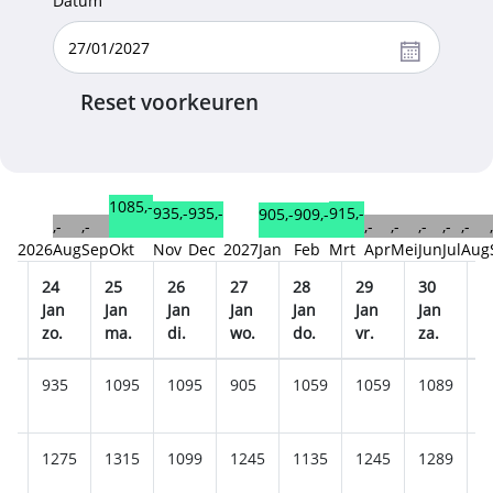
Datum
Reset voorkeuren
1085,-
935,-
935,-
915,-
909,-
905,-
,-
,-
,-
,-
,-
,-
,-
2026
Aug
Sep
Okt
Nov
Dec
2027
Jan
Feb
Mrt
Apr
Mei
Jun
Jul
Aug
24
25
26
27
28
29
30
3
n
Jan
Jan
Jan
Jan
Jan
Jan
Jan
J
zo.
ma.
di.
wo.
do.
vr.
za.
z
89
935
1095
1095
905
1059
1059
1089
9
75
1275
1315
1099
1245
1135
1245
1289
1