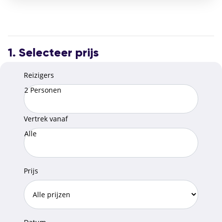
Faciliteiten:
Gratis wifi
Fitnessruimte
Bar
Ontbijtbuffet (ook glutenvrij)
24-uursreceptie
Oplaadpunt voor elektrische auto’s
1. Selecteer prijs
Reizigers
2 Personen
Vertrek vanaf
Alle
Prijs