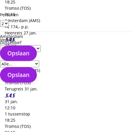
18:25
Tromso (TOS)
06:15
Personen
Amsterdam (AMS)
+€ 174,- p.p.
Heenreis
27 jan.
Amsterdam
Verblijf
Düsseldorf
27 jan.
19:10
Opslaan
Verzorgingstype
1 tussenstop
23:50
Amsterdam (AMS)
Opslaan
04:40
Tromso (TOS)
Terugreis
31 jan.
31 jan.
12:10
1 tussenstop
18:25
Tromso (TOS)