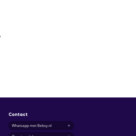
n
Contact
Whatsapp met Bebsy.nl