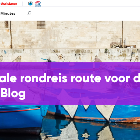
 Minutes
eale rondreis route voor 
 Blog