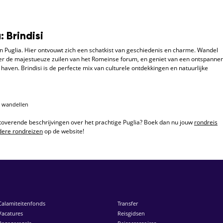
 Brindisi
van Puglia. Hier ontvouwt zich een schatkist van geschiedenis en charme. Wandel
r de majestueuze zuilen van het Romeinse forum, en geniet van een ontspanne
ven. Brindisi is de perfecte mix van culturele ontdekkingen en natuurlijke
e wandellen
toverende beschrijvingen over het prachtige Puglia? Boek dan nu jouw
rondreis
dere rondreizen
op de website!
Calamiteitenfonds
Transfer
Vacatures
Reisgidsen