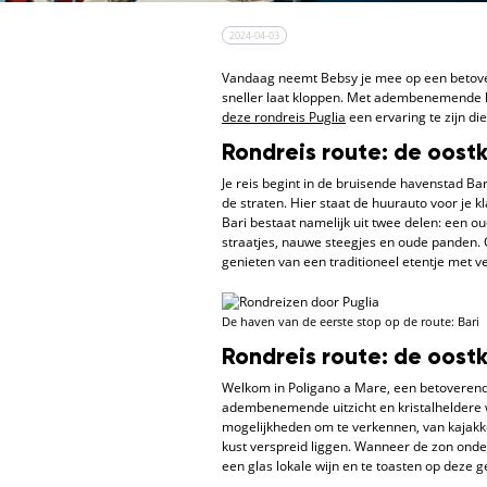
2024-04-03
Vandaag neemt Bebsy je mee op een betove
sneller laat kloppen. Met adembenemende ku
deze rondreis Puglia
een ervaring te zijn die
Rondreis route: de oostk
Je reis begint in de bruisende havenstad B
de straten. Hier staat de huurauto voor je kl
Bari bestaat namelijk uit twee delen: een o
straatjes, nauwe steegjes en oude panden.
genieten van een traditioneel etentje met v
De haven van de eerste stop op de route: Bari
Rondreis route: de oostk
Welkom in Poligano a Mare, een betoverende 
adembenemende uitzicht en kristalheldere wa
mogelijkheden om te verkennen, van kajakken
kust verspreid liggen. Wanneer de zon onde
een glas lokale wijn en te toasten op deze