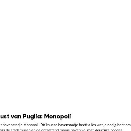
ust van Puglia: Monopoli
het havenstadje Monopoli. Dit knusse havenstadje heeft alles wat je nodig hebt om
gs de stadsmuren en de ontzettend mooie haven vol met kleurrijke bootjes.