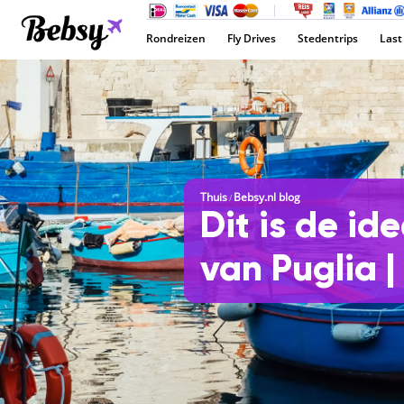
Rondreizen
Fly Drives
Stedentrips
Last
Thuis
Bebsy.nl blog
/
Dit is de id
van Puglia |