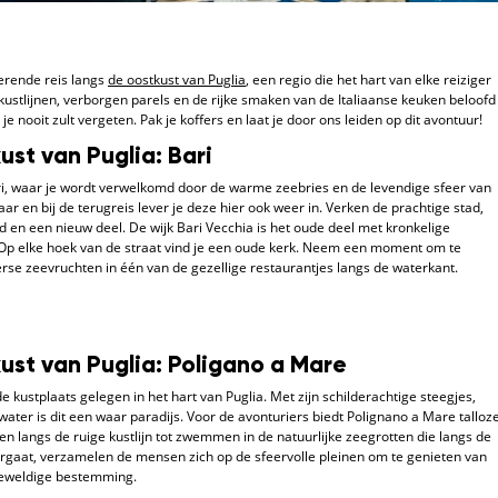
rende reis langs
de oostkust van Puglia
, een regio die het hart van elke reiziger
stlijnen, verborgen parels en de rijke smaken van de Italiaanse keuken beloofd
 je nooit zult vergeten. Pak je koffers en laat je door ons leiden op dit avontuur!
ust van Puglia: Bari
ari, waar je wordt verwelkomd door de warme zeebries en de levendige sfeer van
aar en bij de terugreis lever je deze hier ook weer in. Verken de prachtige stad,
ud en een nieuw deel. De wijk Bari Vecchia is het oude deel met kronkelige
 Op elke hoek van de straat vind je een oude kerk. Neem een moment om te
erse zeevruchten in één van de gezellige restaurantjes langs de waterkant.
ust van Puglia: Poligano a Mare
kustplaats gelegen in het hart van Puglia. Met zijn schilderachtige steegjes,
ter is dit een waar paradijs. Voor de avonturiers biedt Polignano a Mare talloz
 langs de ruige kustlijn tot zwemmen in de natuurlijke zeegrotten die langs de
rgaat, verzamelen de mensen zich op de sfeervolle pleinen om te genieten van
 geweldige bestemming.