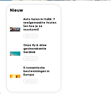
Nieuw
Auto huren in Italië: 7
veelgemaakte fouten
(en hoe je ze
voorkomt)
2025-10-19
Onze fly & drive
gezinsvakantie
Sardinië
2025-05-23
5 romantische
bestemmingen in
Europa
2025-02-07
e