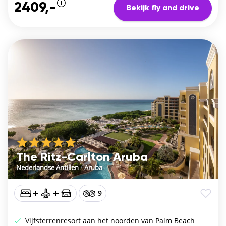
2409,-
Bekijk fly and drive
The Ritz-Carlton Aruba
Nederlandse Antillen
/
Aruba
9
Vijfsterrenresort aan het noorden van Palm Beach