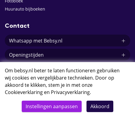
Fotoboek
Huurauto bijboeken
Contact
Whatsapp met Bebsy.nl
Openingstijden
E-mail Bebsy.nl
Om bebsy.nl beter te laten functioneren gebruiken
wij cookies en vergelijkbare technieken. Door op
akkoord te klikken, stem je in met onze
Cookieverklaring
en
Privacyverklaring
.
© 2026 Bebsy.nl
Instellingen aanpassen
Akkoord