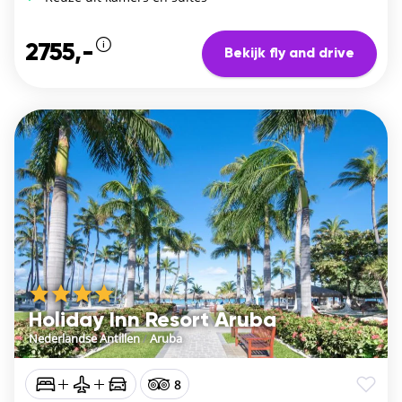
2755,-
Bekijk fly and drive
Holiday Inn Resort Aruba
Nederlandse Antillen
/
Aruba
8