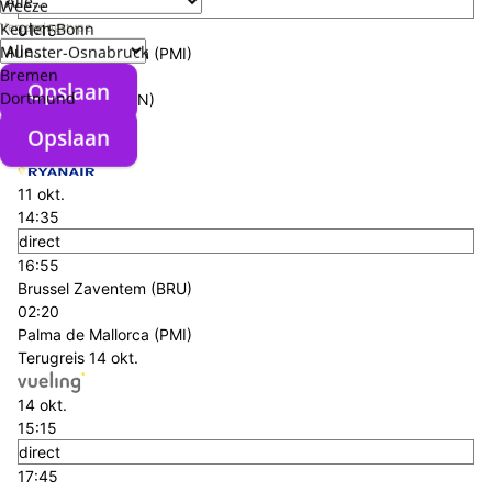
Weeze
direct
Verzorgingstype
Keulen Bonn
01:15
Munster-Osnabruck
Palma de Mallorca (PMI)
Bremen
02:25
Opslaan
Dortmund
Keulen Bonn (CGN)
+€ 71,- p.p.
Opslaan
Heenreis
11 okt.
11 okt.
14:35
direct
16:55
Brussel Zaventem (BRU)
02:20
Palma de Mallorca (PMI)
Terugreis
14 okt.
14 okt.
15:15
direct
17:45