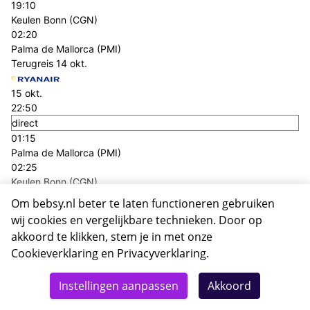
19:10
Keulen Bonn (CGN)
02:20
Palma de Mallorca (PMI)
Terugreis
14 okt.
15 okt.
22:50
direct
01:15
Palma de Mallorca (PMI)
02:25
Keulen Bonn (CGN)
+€ 116,- p.p.
Om bebsy.nl beter te laten functioneren gebruiken
Heenreis
11 okt.
wij cookies en vergelijkbare technieken. Door op
akkoord te klikken, stem je in met onze
11 okt.
Cookieverklaring
en
Privacyverklaring
.
19:10
direct
Instellingen aanpassen
Akkoord
21:25
Keulen Bonn (CGN)