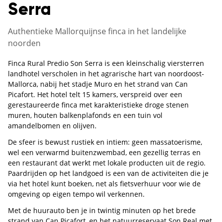
Serra
Authentieke Mallorquijnse finca in het landelijke
noorden
Finca Rural Predio Son Serra is een kleinschalig viersterren
landhotel verscholen in het agrarische hart van noordoost-
Mallorca, nabij het stadje Muro en het strand van Can
Picafort. Het hotel telt 15 kamers, verspreid over een
gerestaureerde finca met karakteristieke droge stenen
muren, houten balkenplafonds en een tuin vol
amandelbomen en olijven.
De sfeer is bewust rustiek en intiem: geen massatoerisme,
wel een verwarmd buitenzwembad, een gezellig terras en
een restaurant dat werkt met lokale producten uit de regio.
Paardrijden op het landgoed is een van de activiteiten die je
via het hotel kunt boeken, net als fietsverhuur voor wie de
omgeving op eigen tempo wil verkennen.
Met de huurauto ben je in twintig minuten op het brede
strand van Can Picafort, en het natuurreservaat Son Real met