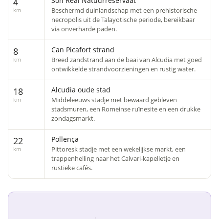
Son Real Natuurreservaat
4
Beschermd duinlandschap met een prehistorische
km
necropolis uit de Talayotische periode, bereikbaar
via onverharde paden.
Can Picafort strand
8
Breed zandstrand aan de baai van Alcudia met goed
km
ontwikkelde strandvoorzieningen en rustig water.
Alcudia oude stad
18
Middeleeuws stadje met bewaard gebleven
km
stadsmuren, een Romeinse ruïnesite en een drukke
zondagsmarkt.
Pollença
22
Pittoresk stadje met een wekelijkse markt, een
km
trappenhelling naar het Calvari-kapelletje en
rustieke cafés.