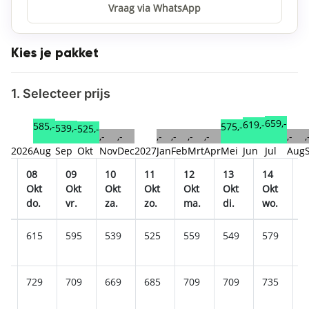
Vraag via WhatsApp
Kies je pakket
1. Selecteer prijs
659,-
619,-
585,-
575,-
539,-
525,-
,-
,-
,-
,-
,-
,-
,-
,
2026
Aug
Sep
Okt
Nov
Dec
2027
Jan
Feb
Mrt
Apr
Mei
Jun
Jul
Aug
08
09
10
11
12
13
14
1
t
Okt
Okt
Okt
Okt
Okt
Okt
Okt
O
.
do.
vr.
za.
zo.
ma.
di.
wo.
d
9
615
595
539
525
559
549
579
6
5
729
709
669
685
709
709
735
7