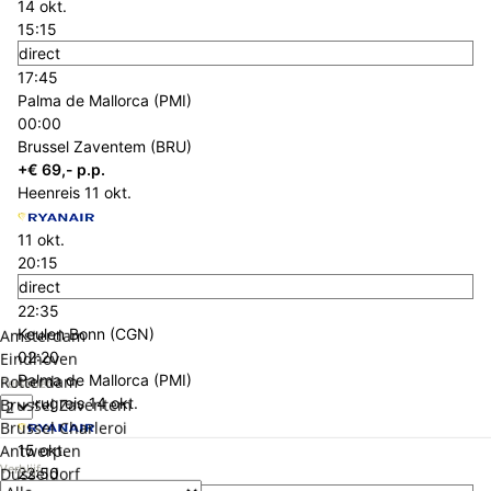
14 okt.
15:15
direct
17:45
Palma de Mallorca (PMI)
00:00
Brussel Zaventem (BRU)
+€ 69,- p.p.
Heenreis
11 okt.
11 okt.
20:15
direct
22:35
Keulen Bonn (CGN)
Amsterdam
02:20
Eindhoven
Palma de Mallorca (PMI)
Rotterdam
Personen
Terugreis
14 okt.
Brussel Zaventem
Brussel Charleroi
Antwerpen
15 okt.
Verblijf
Düsseldorf
22:50