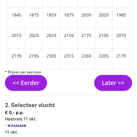
49
1845
1875
1859
1879
2039
2029
1985
1
49
2015
2025
2029
2159
2175
2105
2075
2
19
2139
2195
2305
2315
2269
2205
2179
2
* Prijzen per persoon
<< Eerder
Later >>
2. Selecteer vlucht
€ 0,- p.p.
Heenreis
11 okt.
11 okt.