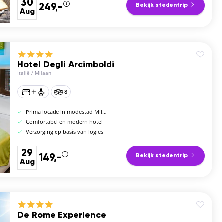
30
249,-
Bekijk stedentrip
Aug
Hotel Degli Arcimboldi
Italië
/
Milaan
8
Prima locatie in modestad Milaan
Comfortabel en modern hotel
Verzorging op basis van logies
29
149,-
Bekijk stedentrip
Aug
De Rome Experience