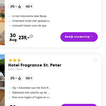
8
In het historische deel Buda
Charmant hotel met spabad en sauna
Inclusief tickets voor de spa
30
239,-
Bekijk stedentrip
Aug
Hotel Fragrance St. Peter
Italië
/
Rome
9
Op 1 kilometer van het Sint-Pietersplein
Dakterras met uitzicht op de Sint-Pietersbasiliek
Kies voor logies of logies en ontbijt