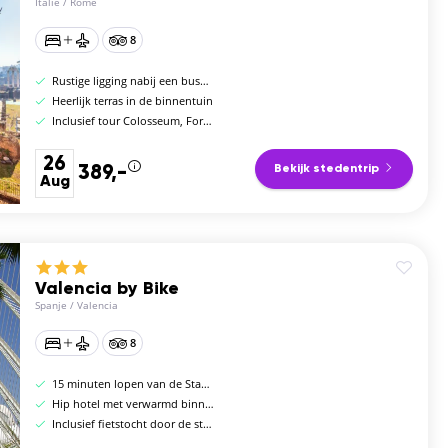
Italië
/
Rome
8
Rustige ligging nabij een bushalte
Heerlijk terras in de binnentuin
Inclusief tour Colosseum, Forum Romanum en de palentijnse heuvel
26
389,-
Bekijk stedentrip
Aug
Valencia by Bike
Spanje
/
Valencia
8
15 minuten lopen van de Stad van Kunst & Wetenschap
Hip hotel met verwarmd binnenzwembad
Inclusief fietstocht door de stad