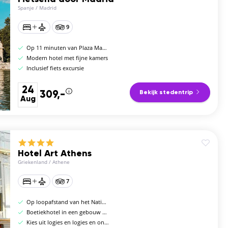
Spanje
/
Madrid
9
Op 11 minuten van Plaza Mayor
Modern hotel met fijne kamers
Inclusief fiets excursie
24
309,-
Bekijk stedentrip
Aug
Hotel Art Athens
Griekenland
/
Athene
7
Op loopafstand van het Nationaal Archeologisch Museum
Boetiekhotel in een gebouw uit 1930
Kies uit logies en logies en ontbijt