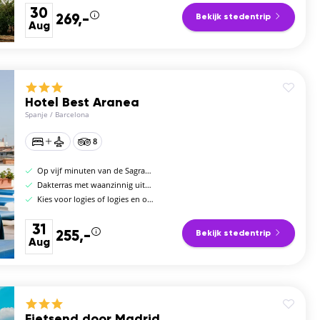
30
269,-
Bekijk stedentrip
Aug
Hotel Best Aranea
Spanje
/
Barcelona
8
Op vijf minuten van de Sagrada Familia
Dakterras met waanzinnig uitzicht
Kies voor logies of logies en ontbijt
31
255,-
Bekijk stedentrip
Aug
Fietsend door Madrid