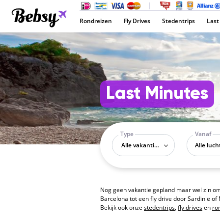
Rondreizen
Fly Drives
Stedentrips
Last
Last Minutes
Type
Vanaf
Alle vakantietypes
Nog geen vakantie gepland maar wel zin om 
Barcelona tot een fly drive door Sardinië o
Bekijk ook onze
stedentrips
,
fly drives
en
ro