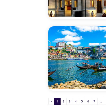
«
1
2
3
4
5
6
7
...