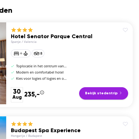
nden
Hotel Senator Parque Central
Spanje
/
Valencia
8
Toplocatie in het centrum van de stad
Modern en comfortabel hotel
Kies voor logies of logies en ontbijt
30
235,-
Bekijk stedentrip
Aug
Budapest Spa Experience
Hongarije
/
Budapest