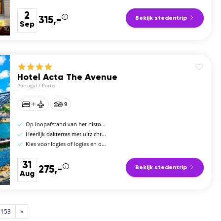
2
315,-
Bekijk stedentrip
Sep
Hotel Acta The Avenue
Portugal
/
Porto
9
Op loopafstand van het historische centrum
Heerlijk dakterras met uitzicht op de stad
Kies voor logies of logies en ontbijt
31
275,-
Bekijk stedentrip
Aug
153
»