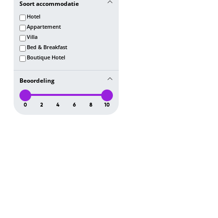
Soort accommodatie
Hotel
Appartement
Villa
Bed & Breakfast
Boutique Hotel
Beoordeling
0
2
4
6
8
10