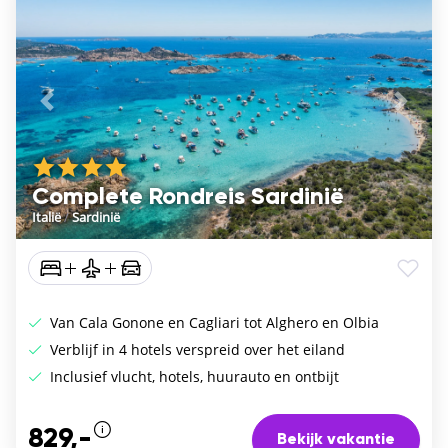
Vorige
De vo
Complete Rondreis Sardinië
Italië
/
Sardinië
Van Cala Gonone en Cagliari tot Alghero en Olbia
Verblijf in 4 hotels verspreid over het eiland
Inclusief vlucht, hotels, huurauto en ontbijt
829,-
Bekijk vakantie