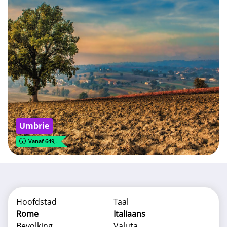
Umbrie
Vanaf 649,-
Hoofdstad
Taal
Rome
Italiaans
Bevolking
Valuta