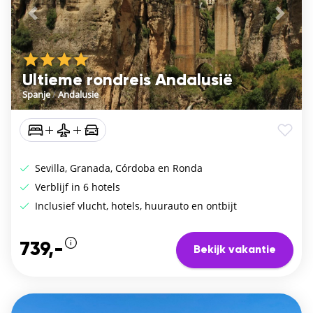
Vorige
De vo
Ultieme rondreis Andalusië
Spanje
/
Andalusie
Sevilla, Granada, Córdoba en Ronda
Verblijf in 6 hotels
Inclusief vlucht, hotels, huurauto en ontbijt
739,-
Bekijk vakantie