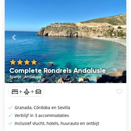
Vorige
De vo
Complete Rondreis Andalusie
Spanje
/
Andalusie
Granada, Córdoba en Sevilla
Verblijf in 3 accommodaties
Inclusief vlucht, hotels, huurauto en ontbijt