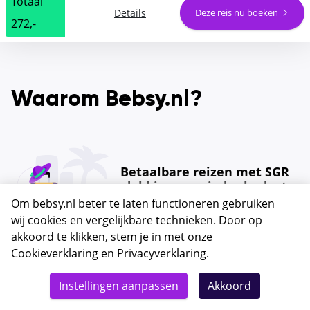
Totaal
Details
Deze reis nu boeken
272,-
Waarom Bebsy.nl?
Betaalbare reizen met SGR
dekking voor ieder budget
Om bebsy.nl beter te laten functioneren gebruiken
wij cookies en vergelijkbare technieken. Door op
akkoord te klikken, stem je in met onze
Cookieverklaring
en
Privacyverklaring
.
Goede bereikbaarheid van
Instellingen aanpassen
Akkoord
onze reisspecialisten