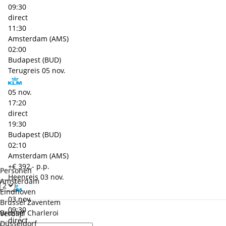
09:30
direct
11:30
Amsterdam (AMS)
02:00
Budapest (BUD)
Terugreis
05 nov.
05 nov.
17:20
direct
19:30
Budapest (BUD)
02:10
Amsterdam (AMS)
+€ 392,- p.p.
Personen
Heenreis
03 nov.
Amsterdam
Eindhoven
03 nov.
Brussel Zaventem
09:30
Brussel Charleroi
Verblijf
direct
Düsseldorf