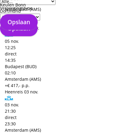
11:30
Keulen Bonn
Verzorgingstype
Amsterdam (AMS)
Dortmund
02:00
Opslaan
Budapest (BUD)
Opslaan
Terugreis
05 nov.
05 nov.
12:25
direct
14:35
Budapest (BUD)
02:10
Amsterdam (AMS)
+€ 417,- p.p.
Heenreis
03 nov.
03 nov.
21:30
direct
23:30
Amsterdam (AMS)