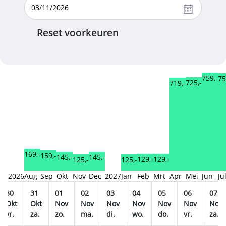
Reset voorkeuren
759,-
75
725,-
719,-
169,-
159,-
145,-
145,-
129,-
129,-
125,-
125,-
2026
Aug
Sep
Okt
Nov
Dec
2027
Jan
Feb
Mrt
Apr
Mei
Jun
Ju
30
31
01
02
03
04
05
06
07
Okt
Okt
Nov
Nov
Nov
Nov
Nov
Nov
Nov
vr.
za.
zo.
ma.
di.
wo.
do.
vr.
za.