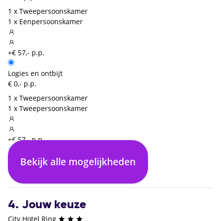
1 x Tweepersoonskamer
1 x Eenpersoonskamer
+€ 57,- p.p.
Logies en ontbijt
€ 0,- p.p.
1 x Tweepersoonskamer
1 x Tweepersoonskamer
+€ 57,- p.p.
Bekijk alle mogelijkheden
Logies en ontbijt
€ 0,- p.p.
4. Jouw keuze
City Hotel Ring