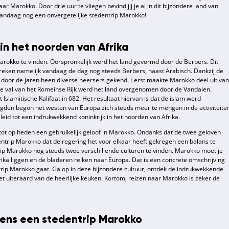
aar Marokko. Door drie uur te vliegen bevind jij je al in dit bijzondere land van
vandaag nog een onvergetelijke stedentrip Marokko!
 in het noorden van Afrika
 Marokko te vinden. Oorspronkelijk werd het land gevormd door de Berbers. Dit
spreken namelijk vandaag de dag nog steeds Berbers, naast Arabisch. Dankzij de
o door de jaren heen diverse heersers gekend. Eerst maakte Marokko deel uit van
de val van het Romeinse Rijk werd het land overgenomen door de Vandalen.
slamitische Kalifaat in 682. Het resultaat hiervan is dat de islam werd
lgden begon het westen van Europa zich steeds meer te mengen in de activiteite
geleid tot een indrukwekkend koninkrijk in het noorden van Afrika.
 tot op heden een gebruikelijk geloof in Marokko. Ondanks dat de twee geloven
edentrip Marokko dat de regering het voor elkaar heeft gekregen een balans te
trip Marokko nog steeds twee verschillende culturen te vinden. Marokko moet je
ika liggen en de bladeren reiken naar Europa. Dat is een concrete omschrijving
ntrip Marokko gaat. Ga op in deze bijzondere cultuur, ontdek de indrukwekkende
 uiteraard van de heerlijke keuken. Kortom, reizen naar Marokko is zeker de
dens een stedentrip Marokko