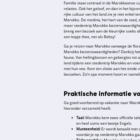
Familie staat centraal in de Marokkaanse cu
relaties. Ook het geloof, en dan in het bijz
rijke cultuur van het land zie je niet enke
Marokko. De medina, het hart van de stad, z
meer stedentrip Marokko bezienswaardigheden
breng een bezoek aan de kleurrijke soeks al
een kopje thee, net als Bebsy!
Ga je reizen naar Marokko vanwege de flora
Marokko bezienswaardigheden? Dankzij het
fauna. Van hellingbossen en gebergtes tot 
land tijdens een stedentrip Marokko en voer
met hun vee. Kom ten slotte aan het einde v
bezoeken. Zo’n spa moment hoort er namelijk
Praktische informatie v
Ga goed voorbereid op vakantie naar Marokk
hieronder verzameld heeft.
Taal:
Marokko kent twee officiële ta
en heel soms een beetje Engels.
Munteenheid:
Er wordt betaald met d
voordat je op stedentrip Marokko gaat