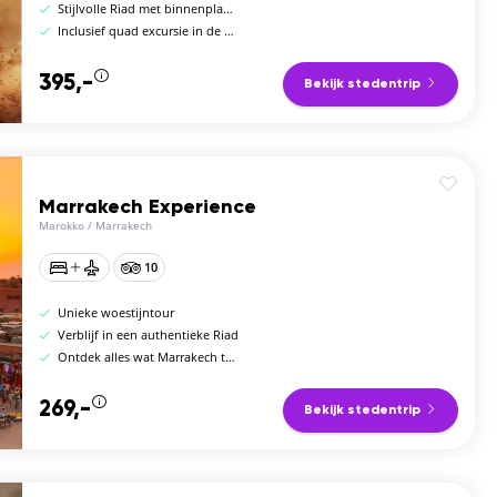
Stijlvolle Riad met binnenplaats
Inclusief quad excursie in de woestijn
395,-
Bekijk stedentrip
Marrakech Experience
Marokko
/
Marrakech
10
Unieke woestijntour
Verblijf in een authentieke Riad
Ontdek alles wat Marrakech te bieden heeft
269,-
Bekijk stedentrip