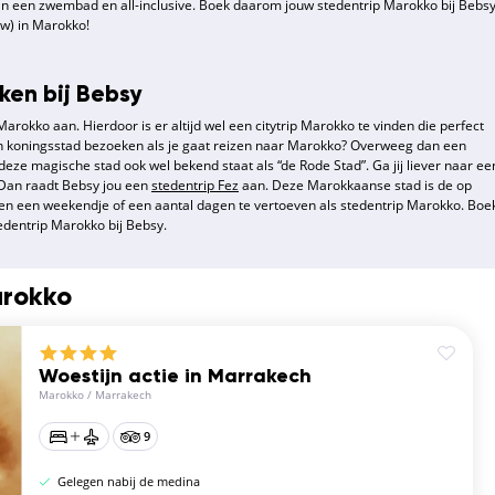
an een zwembad en all-inclusive. Boek daarom jouw stedentrip Marokko bij Bebs
uw) in Marokko!
ken bij Bebsy
arokko aan. Hierdoor is er altijd wel een citytrip Marokko te vinden die perfect
een koningsstad bezoeken als je gaat reizen naar Marokko? Overweeg dan een
eze magische stad ook wel bekend staat als “de Rode Stad”. Ga jij liever naar ee
 Dan raadt Bebsy jou een
stedentrip Fez
aan. Deze Marokkaanse stad is de op
ven een weekendje of een aantal dagen te vertoeven als stedentrip Marokko. Boe
edentrip Marokko bij Bebsy.
arokko
Woestijn actie in Marrakech
Marokko
/
Marrakech
9
Gelegen nabij de medina