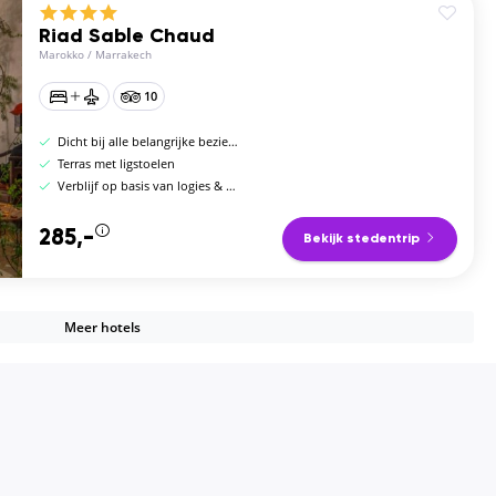
Riad Sable Chaud
Marokko
/
Marrakech
10
Dicht bij alle belangrijke bezienswaardigheden
Terras met ligstoelen
Verblijf op basis van logies & ontbijt, halfpension of volpension
285,-
Bekijk stedentrip
Meer hotels