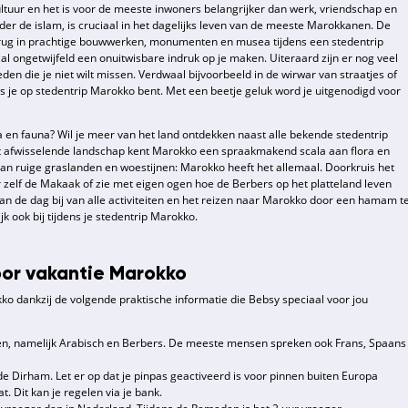
ltuur en het is voor de meeste inwoners belangrijker dan werk, vriendschap en
onder de islam, is cruciaal in het dagelijks leven van de meeste Marokkanen. De
l terug in prachtige bouwwerken, monumenten en musea tijdens een stedentrip
al ongetwijfeld een onuitwisbare indruk op je maken. Uiteraard zijn er nog veel
 die je niet wilt missen. Verdwaal bijvoorbeeld in de wirwar van straatjes of
s je op stedentrip Marokko bent. Met een beetje geluk word je uitgenodigd voor
 en fauna? Wil je meer van het land ontdekken naast alle bekende stedentrip
 afwisselende landschap kent Marokko een spraakmakend scala aan flora en
aan ruige graslanden en woestijnen: Marokko heeft het allemaal. Doorkruis het
 zelf de Makaak of zie met eigen ogen hoe de Berbers op het platteland leven
an de dag bij van alle activiteiten en het reizen naar Marokko door een hamam t
 ook bij tijdens je stedentrip Marokko.
oor vakantie Marokko
o dankzij de volgende praktische informatie die Bebsy speciaal voor jou
len, namelijk Arabisch en Berbers. De meeste mensen spreken ook Frans, Spaans
e Dirham. Let er op dat je pinpas geactiveerd is voor pinnen buiten Europa
. Dit kan je regelen via je bank.