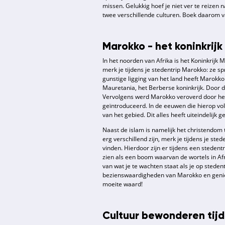
missen. Gelukkig hoef je niet ver te reizen n
twee verschillende culturen. Boek daarom 
Marokko - het koninkrijk
In het noorden van Afrika is het Koninkrijk
merk je tijdens je stedentrip Marokko: ze 
gunstige ligging van het land heeft Marokk
Mauretania, het Berberse koninkrijk. Door 
Vervolgens werd Marokko veroverd door het I
geïntroduceerd. In de eeuwen die hierop vo
van het gebied. Dit alles heeft uiteindelijk 
Naast de islam is namelijk het christendom
erg verschillend zijn, merk je tijdens je st
vinden. Hierdoor zijn er tijdens een steden
zien als een boom waarvan de wortels in Afr
van wat je te wachten staat als je op stede
bezienswaardigheden van Marokko en geniet
moeite waard!
Cultuur bewonderen tij