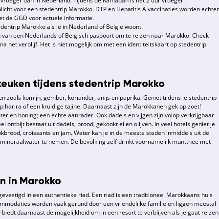
 vroeger dan in Nederland. Tijdens de Ramadan is het 2 uur vroeger.
rplicht voor een stedentrip Marokko. DTP en Hepatitis A vaccinaties worden echter
t de GGD voor actuele informatie.
dentrip Marokko als je in Nederland of België woont.
zijn van een Nederlands of Belgisch paspoort om te reizen naar Marokko. Check
t na het verblijf. Het is niet mogelijk om met een identiteitskaart op stedentrip
keuken tijdens stedentrip Marokko
 zoals komijn, gember, koriander, anijs en paprika. Geniet tijdens je stedentrip
 harira of een kruidige tajine. Daarnaast zijn de Marokkanen gek op zoet!
ter en honing; een echte aanrader. Ook dadels en vijgen zijn volop verkrijgbaar
l ontbijt bestaat uit dadels, brood, gekookt ei en olijven. In veel hotels geniet je
okbrood, croissants en jam. Water kan je in de meeste steden inmiddels uit de
 mineraalwater te nemen. De bevolking zelf drinkt voornamelijk muntthee met
n in Marokko
gevestigd in een authentieke riad. Een riad is een traditioneel Marokkaans huis
ommodaties worden vaak gerund door een vriendelijke familie en liggen meestal
y biedt daarnaast de mogelijkheid om in een resort te verblijven als je gaat reizen