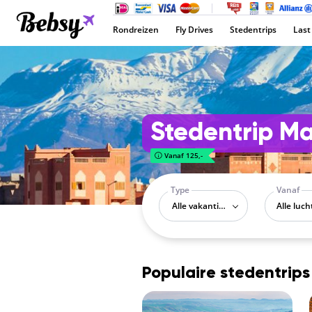
Rondreizen
Fly Drives
Stedentrips
Last
Stedentrip M
Vanaf 125,-
Type
Vanaf
Alle vakantietypes
Populaire stedentrips