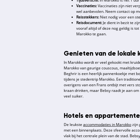
Tijdsverschil:
In Marokko is het 1 uur
Vaccinaties:
Vaccinaties zijn niet ve
wel aanbevolen. Neem contact op me
Reisstekkers:
Niet nodig voor een ste
Reisdocument:
Je dient in bezit te 
vooraf altijd of deze nog geldig is to
Marokko te gaan.
Genieten van de lokale 
In Marokko wordt er veel gekookt met kruiden
Marokko van geurige couscous, maaltijdsoep
Beghrir is een heerlijk pannenkoekje met bo
tijdens je stedentrip Marokko. Een traditionee
overigens van een Frans ontbijt met vers st
kraan drinken, maar Bebsy raadt je aan om
veel suiker.
Hotels en appartemente
De leukste
accommodaties in Marokko
zijn 
met een binnenplaats. Deze sfeervolle acc
vlak bij het centrale plein van de stad. Bebs