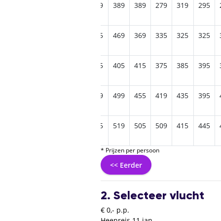
439
409
435
525
479
389
389
279
319
295
445
539
589
559
475
469
369
335
325
325
625
689
625
525
555
405
415
375
385
395
779
695
579
605
599
499
455
419
435
395
735
689
665
589
585
519
505
509
415
445
* Prijzen per persoon
<< Eerder
2. Selecteer vlucht
€ 0,- p.p.
Heenreis
11 jan.