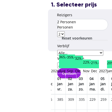
1. Selecteer prijs
Reizigers
2 Personen
Personen
Reset voorkeuren
Verblijf
365,-
359,-
329,-
Verzorgingstype
229,-
219,-
209
2026
Aug
Sep
Okt
Nov
Dec
2027
Ja
Opslaan
27
28
29
30
31
01
02
03
04
05
Dec
Dec
Dec
Dec
Dec
Jan
Jan
Jan
Jan
Jan
zo.
ma.
di.
wo.
do.
vr.
za.
zo.
ma.
di.
405
355
309
379
475
385
309
335
229
259