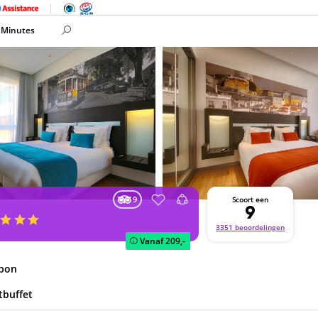
 Minutes
9
Scoort een
9
3351 beoordelingen
Vanaf
209,-
abon
tbuffet