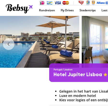
Rondreizen
Fly Drives
Stedentrips
Last
Portugal
/
Lissabon
Hotel Jupiter Lisboa
Gelegen in het hart van Liss
Luxe en modern hotel
Kies voor logies of een ontbij