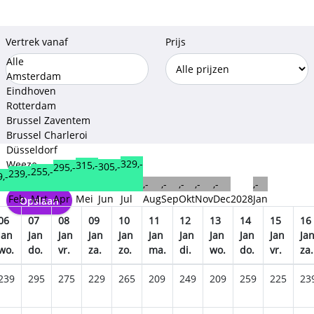
Vertrek vanaf
Prijs
Alle
Amsterdam
Eindhoven
Rotterdam
Brussel Zaventem
Brussel Charleroi
Düsseldorf
329,-
Weeze
315,-
305,-
295,-
255,-
239,-
,-
Keulen Bonn
,-
,-
,-
,-
,-
,-
n
Feb
Mrt
Apr
Mei
Jun
Jul
Aug
Sep
Okt
Nov
Dec
2028
Jan
Opslaan
06
07
08
09
10
11
12
13
14
15
16
Jan
Jan
Jan
Jan
Jan
Jan
Jan
Jan
Jan
Jan
Ja
wo.
do.
vr.
za.
zo.
ma.
di.
wo.
do.
vr.
za.
239
295
275
229
265
209
249
209
259
225
23