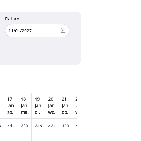
Datum
17
18
19
20
21
22
23
24
25
26
n
Jan
Jan
Jan
Jan
Jan
Jan
Jan
Jan
Jan
Jan
zo.
ma.
di.
wo.
do.
vr.
za.
zo.
ma.
di.
9
245
245
239
225
345
219
239
239
239
245