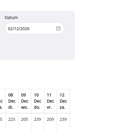
Datum
08
09
10
11
12
13
14
15
16
17
ec
Dec
Dec
Dec
Dec
Dec
Dec
Dec
Dec
Dec
De
a.
di.
wo.
do.
vr.
za.
zo.
ma.
di.
wo.
do.
5
225
205
239
209
239
245
215
225
225
269