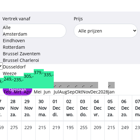
Vertrek vanaf
Prijs
Alle
Amsterdam
Eindhoven
Rotterdam
Brussel Zaventem
Brussel Charleroi
Düsseldorf
379,-
Weeze
335,-
305,-
249,-
235,-
Keulen Bonn
,-
,-
,-
,-
,-
,-
,-
,-
Opslaan
n
Feb
Mrt
Apr
Mei
Jun
Jul
Aug
Sep
Okt
Nov
Dec
2028
Jan
7
28
29
30
01
02
03
04
05
06
07
ov
Nov
Nov
Nov
Dec
Dec
Dec
Dec
Dec
Dec
D
.
za.
zo.
ma.
di.
wo.
do.
vr.
za.
zo.
m
69
275
229
215
219
195
255
209
215
249
23