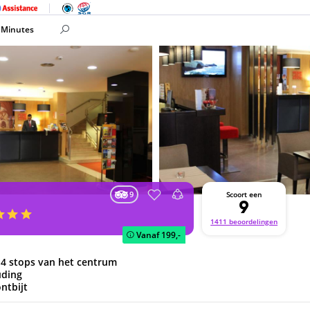
 Minutes
9
Scoort een
9
1411 beoordelingen
Vanaf
199,-
 4 stops van het centrum
uding
ontbijt