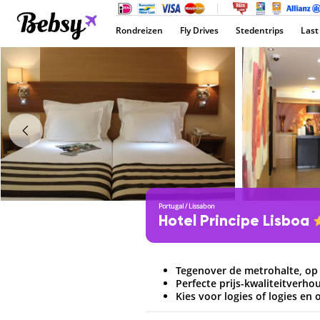
Rondreizen
Fly Drives
Stedentrips
Last
Portugal
/
Lissabon
Hotel Principe Lisboa
Tegenover de metrohalte, op
Perfecte prijs-kwaliteitverho
Kies voor logies of logies en 