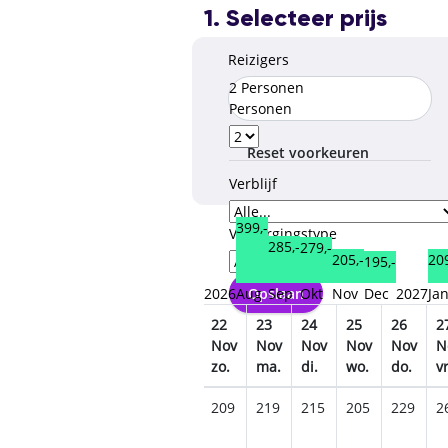
1. Selecteer prijs
Reizigers
2 Personen
Personen
Reset voorkeuren
Verblijf
399,-
Verzorgingstype
285,-
279,-
209
205,-
195,-
Opslaan
2026
Aug
Sep
Okt
Nov
Dec
2027
Ja
7
18
19
20
21
22
23
24
25
26
2
ov
Nov
Nov
Nov
Nov
Nov
Nov
Nov
Nov
Nov
N
.
wo.
do.
vr.
za.
zo.
ma.
di.
wo.
do.
vr
45
249
269
305
239
209
219
215
205
229
2