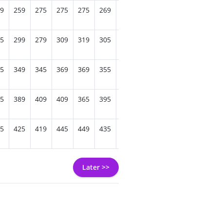
9
259
275
275
275
269
225
285
259
269
309
5
299
279
309
319
305
309
289
299
315
355
5
349
345
369
369
355
315
375
365
369
415
5
389
409
409
365
395
415
389
399
415
489
5
425
419
445
449
435
405
435
445
459
509
Later >>