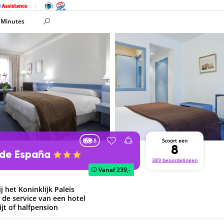
 Minutes
8
Scoort een
8
 de España
389 beoordelingen
Vanaf
239,-
j het Koninklijk Paleis
n de service van een hotel
ijt of halfpension