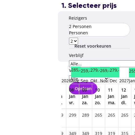
1. Selecteer prijs
Reizigers
2 Personen
Personen
Reset voorkeuren
Verblijf
285,-
279,-
279,-
269,-
Verzorgingstype
259,-
255
2026
Aug
Sep
Okt
Nov
Dec
2027
Ja
Opslaan
03
04
05
06
07
08
09
10
11
12
Jan
Jan
Jan
Jan
Jan
Jan
Jan
Jan
Jan
Jan
zo.
ma.
di.
wo.
do.
vr.
za.
zo.
ma.
di.
365
339
305
299
279
299
289
265
265
265
405
365
349
355
359
349
349
319
319
315