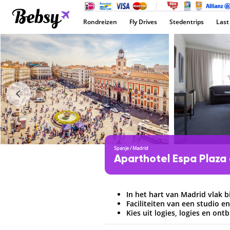
Rondreizen
Fly Drives
Stedentrips
Last
Spanje
/
Madrid
Aparthotel Espa Plaza
In het hart van Madrid vlak bi
Faciliteiten van een studio e
Kies uit logies, logies en ontb