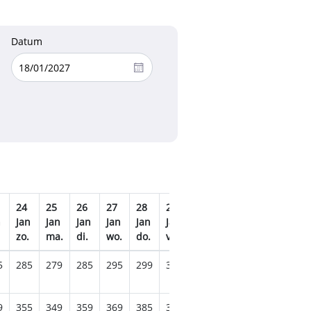
Datum
24
25
26
27
28
29
30
31
01
02
n
Jan
Jan
Jan
Jan
Jan
Jan
Jan
Jan
Feb
Feb
zo.
ma.
di.
wo.
do.
vr.
za.
zo.
ma.
di.
5
285
279
285
295
299
319
279
289
265
275
9
355
349
359
369
385
355
335
345
335
335