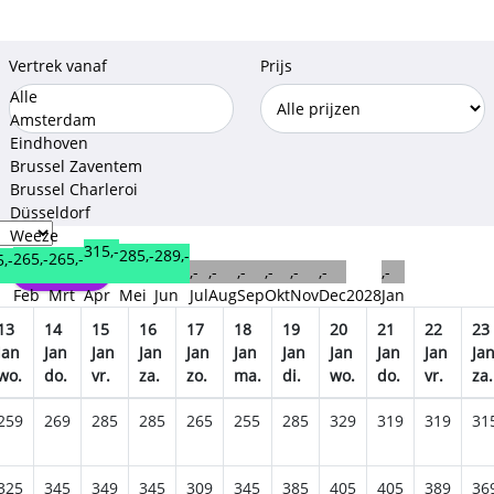
Vertrek vanaf
Prijs
Alle
Amsterdam
Eindhoven
Brussel Zaventem
Brussel Charleroi
Düsseldorf
Weeze
315,-
289,-
285,-
265,-
265,-
,-
Opslaan
,-
,-
,-
,-
,-
,-
,-
n
Feb
Mrt
Apr
Mei
Jun
Jul
Aug
Sep
Okt
Nov
Dec
2028
Jan
13
14
15
16
17
18
19
20
21
22
23
Jan
Jan
Jan
Jan
Jan
Jan
Jan
Jan
Jan
Jan
Ja
wo.
do.
vr.
za.
zo.
ma.
di.
wo.
do.
vr.
za.
259
269
285
285
265
255
285
329
319
319
31
325
345
349
345
309
345
385
405
405
389
36