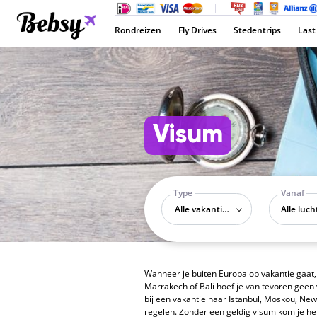
Rondreizen
Fly Drives
Stedentrips
Last
Visum
Type
Vanaf
Alle vakantietypes
Wanneer je buiten Europa op vakantie gaat, 
Marrakech of Bali hoef je van tevoren geen 
bij een vakantie naar Istanbul, Moskou, New 
regelen. Zonder een geldig visum kom je het