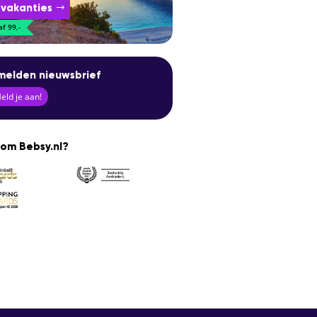
 vakanties
f 99,-
elden nieuwsbrief
ld je aan!
om Bebsy.nl?