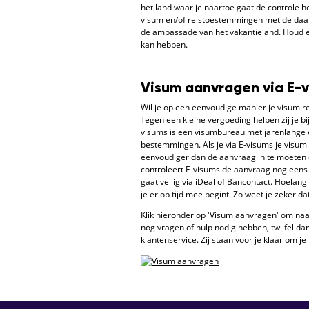
het land waar je naartoe gaat de controle ho
visum en/of reistoestemmingen met de daar
de ambassade van het vakantieland. Houd er
kan hebben.
Visum aanvragen via E-
Wil je op een eenvoudige manier je visum r
Tegen een kleine vergoeding helpen zij je bi
visums is een visumbureau met jarenlange e
bestemmingen. Als je via E-visums je visum
eenvoudiger dan de aanvraag in te moeten d
controleert E-visums de aanvraag nog eens o
gaat veilig via iDeal of Bancontact. Hoelang
je er op tijd mee begint. Zo weet je zeker da
Klik hieronder op 'Visum aanvragen' om naa
nog vragen of hulp nodig hebben, twijfel da
klantenservice. Zij staan voor je klaar om je