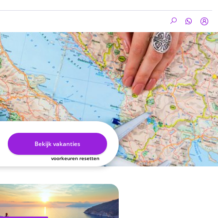
Bekijk vakanties
voorkeuren resetten