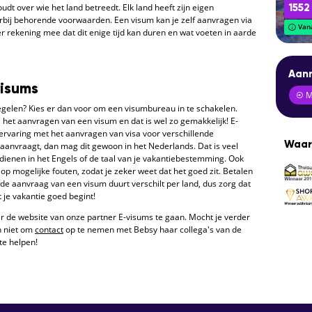
udt over wie het land betreedt. Elk land heeft zijn eigen
1552
bij behorende voorwaarden. Een visum kan je zelf aanvragen via
Vana
 rekening mee dat dit enige tijd kan duren en wat voeten in aarde
Aanm
visums
Me
egelen? Kies er dan voor om een visumbureau in te schakelen.
j het aanvragen van een visum en dat is wel zo gemakkelijk! E-
rvaring met het aanvragen van visa voor verschillende
Waar
 aanvraagt, dan mag dit gewoon in het Nederlands. Dat is veel
ienen in het Engels of de taal van je vakantiebestemming. Ook
p mogelijke fouten, zodat je zeker weet dat het goed zit. Betalen
 de aanvraag van een visum duurt verschilt per land, dus zorg dat
t je vakantie goed begint!
r de website van onze partner E-visums te gaan. Mocht je verder
n niet om
contact
op te nemen met Bebsy haar collega's van de
 te helpen!