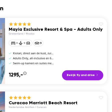
en
Mayia Exclusive Resort & Spa - Adults Only
Griekenland
/
Rhodos
9
Kiotari, direct aan de kust, zuidoostkust Rhodos
Adults Only, all-inclusive en 6 restaurants
Swim-up kamers en suites met privézwembad
1295,-
Bekijk fly and drive
Curacao Marriott Beach Resort
Nederlandse Antillen
/
Curacao