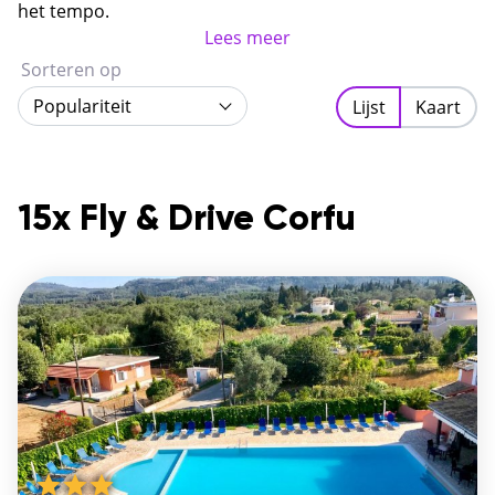
gastvrijheid en een van de mooiste kustlijnen van de
het tempo.
Ionische Zee.
Lees meer
Sorteren op
Populariteit
Lijst
Kaart
15x Fly & Drive Corfu