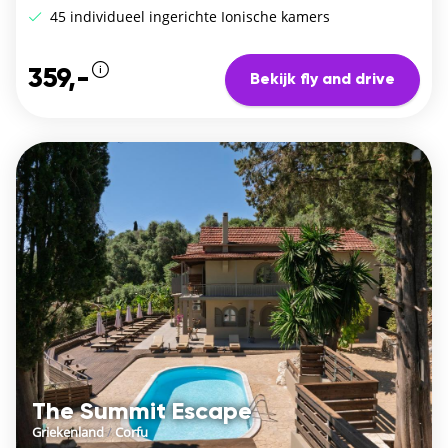
45 individueel ingerichte Ionische kamers
359,-
Bekijk fly and drive
The Summit Escape
Griekenland
/
Corfu