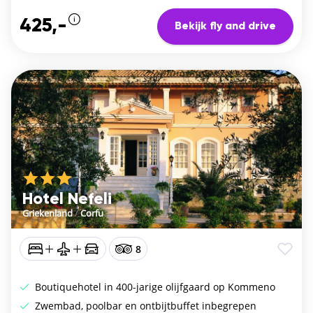
425,-
Bekijk fly and drive
Hotel Nefeli
Griekenland
/
Corfu
8
Boutiquehotel in 400-jarige olijfgaard op Kommeno
Zwembad, poolbar en ontbijtbuffet inbegrepen