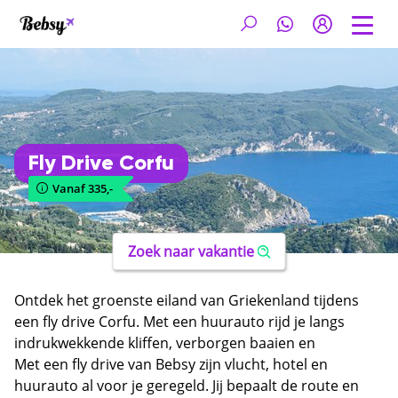
Fly Drive Corfu
Vanaf 335,-
Zoek naar vakantie
Ontdek het groenste eiland van Griekenland tijdens
een fly drive Corfu. Met een huurauto rijd je langs
indrukwekkende kliffen, verborgen baaien en
schilderachtige dorpjes in de olijfgaarden. Corfu
Met een fly drive van Bebsy zijn vlucht, hotel en
combineert Venetiaanse architectuur, Griekse
huurauto al voor je geregeld. Jij bepaalt de route en