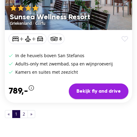
Sunsea Wellness Resort
Griekenland
/
Corfu
8
In de heuvels boven San Stefanos
Adults-only met zwembad, spa en wijnproeverij
Kamers en suites met zeezicht
789,-
Bekijk fly and drive
«
1
2
»