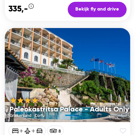
335,-
Bekijk fly and drive
Paleokastritsa Palace - Adults Only
Griekenland
/
Corfu
8