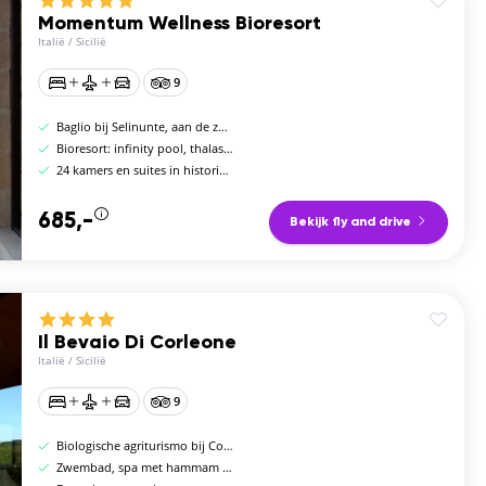
Momentum Wellness Bioresort
Italië
/
Sicilië
9
Baglio bij Selinunte, aan de zuidwestkust
Bioresort: infinity pool, thalasso-spa en yoga
24 kamers en suites in historisch baglio
685,-
Bekijk fly and drive
Il Bevaio Di Corleone
Italië
/
Sicilië
9
Biologische agriturismo bij Corleone, 600 m hoogte
Zwembad, spa met hammam en biologisch restaurant