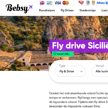
Rondreizen
Fly Drives
Stedentrips
Last
Fly drive Sicili
Vanaf 345,-
Type
Vanaf
Fly & Drive
Ontdek het indrukwekkende eiland Sicilië tij
tempo te verkennen. Rijd langs een spectacu
dit bijzondere eiland.
Tijdens een fly drive 
bewonder de imposante vulkaan Etna.