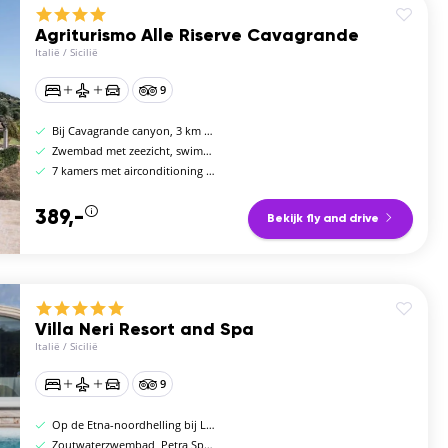
Agriturismo Alle Riserve Cavagrande
Italië
/
Sicilië
9
Bij Cavagrande canyon, 3 km van Ionische kust
Zwembad met zeezicht, swim-up bar en ontbijt
7 kamers met airconditioning en eigen balkon
389,-
Bekijk fly and drive
Villa Neri Resort and Spa
Italië
/
Sicilië
9
Op de Etna-noordhelling bij Linguaglossa
Zoutwaterzwembad, Petra Spa en restaurant Dodici Fontane