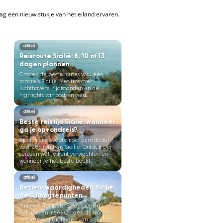
dag een nieuw stukje van het eiland ervaren.
artikel
Reisroute Sicilië: 8, 10 of 13
dagen plannen
Ontdek de beste routes voor een
rondreis Sicilië. Met tips over
luchthavens, rijafstanden en de
highlights van oost en west.
artikel
Beste reistijd Sicilië: wanneer
ga je op rondreis?
April, mei en september zijn ideaal
voor een rondreis Sicilië. Ontdek per
seizoen wat je kunt verwachten en
wanneer je het beste boekt.
artikel
Bezienswaardigheden Sicilië:
de 9 hoogtepunten
Valle dei Tempels, Etna, Taormina,
Palermo en meer. Ontdek de mooiste
bezienswaardigheden van Sicilië met