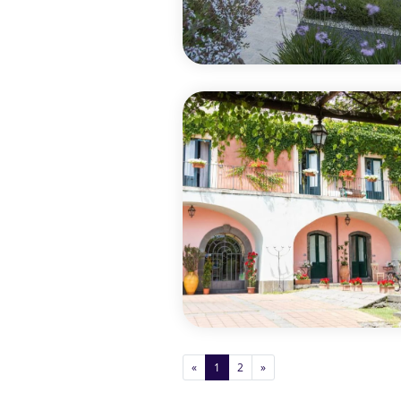
«
1
2
»