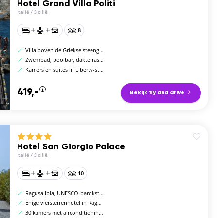
Hotel Grand Villa Politi
Italië
/
Sicilië
8
Villa boven de Griekse steengroeven van Siracusa
Zwembad, poolbar, dakterras en ontbijtbuffet
Kamers en suites in Liberty-stijl, optie zeezicht
419,-
Bekijk fly and drive
Hotel San Giorgio Palace
Italië
/
Sicilië
10
Ragusa Ibla, UNESCO-barokstad, voormalig klooster 18e eeuw
Enige viersterrenhotel in Ragusa Ibla, dakterras
30 kamers met airconditioning en minibar