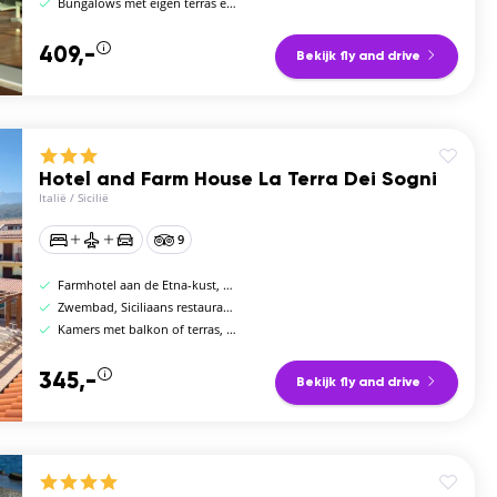
Bungalows met eigen terras en pergola
409,-
Bekijk fly and drive
Hotel and Farm House La Terra Dei Sogni
Italië
/
Sicilië
9
Farmhotel aan de Etna-kust, 15 km van Taormina
Zwembad, Siciliaans restaurant en privéhelipad
Kamers met balkon of terras, airco en minibar
345,-
Bekijk fly and drive