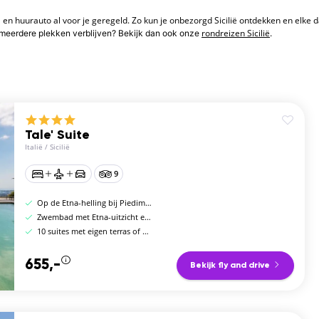
el en huurauto al voor je geregeld. Zo kun je onbezorgd Sicilië ontdekken en elke 
rondreizen Sicilië
p meerdere plekken verblijven? Bekijk dan ook onze
.
Tale' Suite
Italië
/
Sicilië
9
Op de Etna-helling bij Piedimonte Etneo, 400 m hoogte
Zwembad met Etna-uitzicht en ontbijt inbegrepen
10 suites met eigen terras of balkon
655,-
Bekijk fly and drive