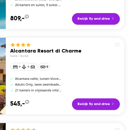
24 kamers en suites, 9 suites met privéwhirlpool
809,-
Bekijk fly and drive
Alcantara Resort di Charme
Italië
/
Sicilië
9
Alcantara-vallei, tussen kloven en Taormina
Adults Only, twee zwembaden, whirlpool en tennis
21 kamers in vrijstaande villa's met eigen terras
545,-
Bekijk fly and drive