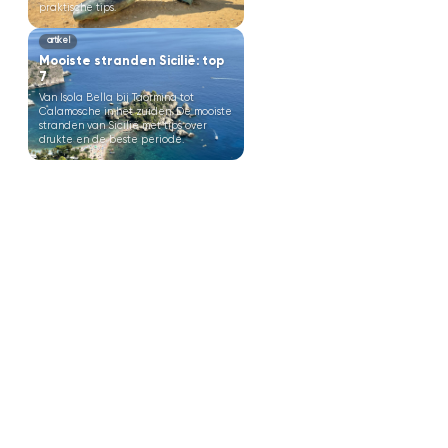
praktische tips.
artikel
Mooiste stranden Sicilië: top
7
Van Isola Bella bij Taormina tot
Calamosche in het zuiden. De mooiste
stranden van Sicilië met tips over
drukte en de beste periode.