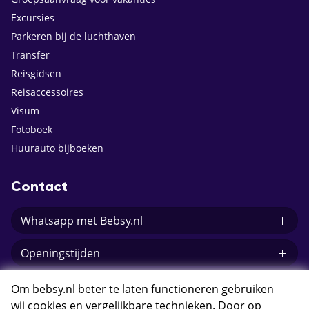
Excursies
Parkeren bij de luchthaven
Transfer
Reisgidsen
Reisaccessoires
Visum
Fotoboek
Huurauto bijboeken
Contact
Whatsapp met Bebsy.nl
Openingstijden
E-mail Bebsy.nl
Om bebsy.nl beter te laten functioneren gebruiken
wij cookies en vergelijkbare technieken. Door op