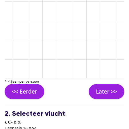
* Prijzen per persoon
<< Eerder
Later >>
2. Selecteer vlucht
€ 0,- p.p.
Heenreis
16 nov.