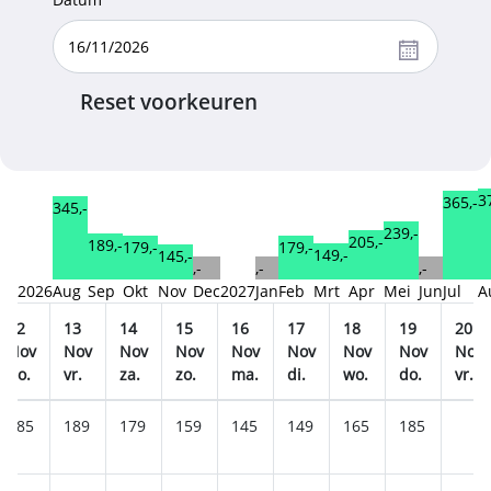
Reset voorkeuren
3
365,-
345,-
239,-
205,-
189,-
179,-
179,-
149,-
145,-
,-
,-
,-
2026
Aug
Sep
Okt
Nov
Dec
2027
Jan
Feb
Mrt
Apr
Mei
Jun
Jul
A
12
13
14
15
16
17
18
19
20
Nov
Nov
Nov
Nov
Nov
Nov
Nov
Nov
Nov
do.
vr.
za.
zo.
ma.
di.
wo.
do.
vr.
185
189
179
159
145
149
165
185