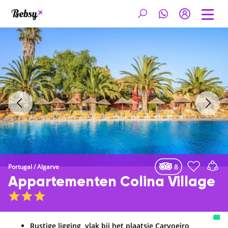
8
Portugal
/
Algarve
Appartementen Colina Village
Rustige ligging, vlak bij het plaatsje Carvoeiro