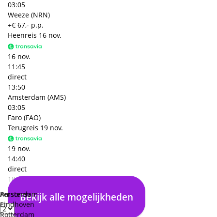
03:05
Weeze (NRN)
+€ 67,- p.p.
Heenreis
16 nov.
16 nov.
11:45
direct
13:50
Amsterdam (AMS)
03:05
Faro (FAO)
Terugreis
19 nov.
19 nov.
14:40
direct
18:50
Faro (FAO)
Personen
Amsterdam
Bekijk alle mogelijkheden
03:10
Eindhoven
Amsterdam (AMS)
Rotterdam