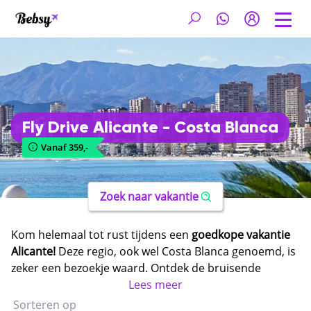
Fly Drive Alicante - Costa Blanca
Vanaf 359,-
Zoek naar vakantie
Kom helemaal tot rust tijdens een
goedkope vakantie
Alicante!
Deze regio, ook wel Costa Blanca genoemd, is
zeker een bezoekje waard. Ontdek de bruisende
badplaatsen met heerlijke stranden. Flaneer over een
Lees meer
van de prachtig aangelegde boulevards of breng een
Sorteren op