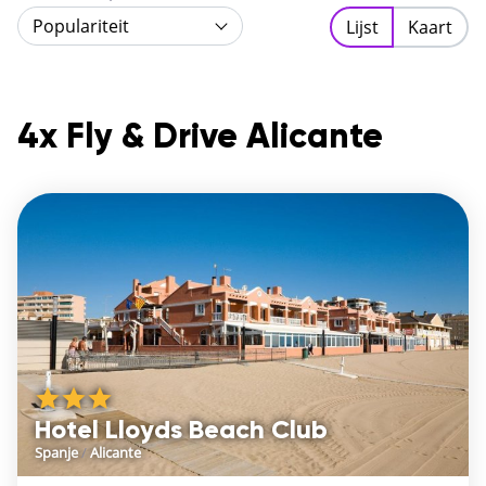
bezoek aan een van de vele bezienswaardigheden.
Populariteit
Lijst
Kaart
Benieuwd wat je echt niet mag missen tijdens een
vakantie Alicante? Lees dan hier de beste
bezienswaardigheden voor Alicante.
4x Fly & Drive Alicante
Hotel Lloyds Beach Club
Spanje
/
Alicante