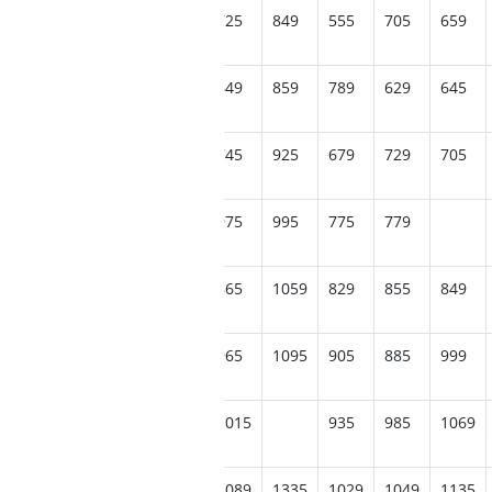
689
685
685
589
725
849
555
705
659
659
715
649
859
789
629
645
755
759
725
765
745
925
679
729
705
869
1055
975
995
775
779
1039
929
999
1229
865
1059
829
855
849
959
1055
1195
965
1095
905
885
999
1049
1125
1019
1009
1015
935
985
1069
1215
1189
1175
1075
1089
1335
1029
1049
1135