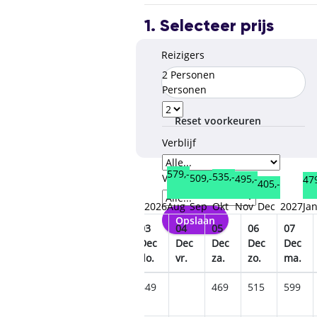
1. Selecteer prijs
Reizigers
2 Personen
Personen
Reset voorkeuren
Verblijf
579,-
535,-
509,-
Verzorgingstype
495,-
479
405,-
2026
Aug
Sep
Okt
Nov
Dec
2027
Ja
Opslaan
29
30
01
02
03
04
05
06
07
Nov
Nov
Dec
Dec
Dec
Dec
Dec
Dec
Dec
o.
ma.
di.
wo.
do.
vr.
za.
zo.
ma.
495
605
505
549
649
469
515
599