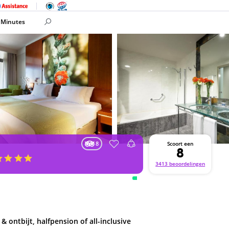
 Minutes
8
Scoort een
8
3413 beoordelingen
 & ontbijt, halfpension of all-inclusive