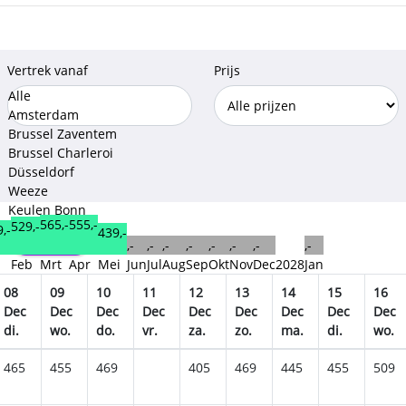
Vertrek vanaf
Prijs
Alle
Amsterdam
Brussel Zaventem
Brussel Charleroi
Düsseldorf
Weeze
Keulen Bonn
565,-
555,-
529,-
,-
439,-
Opslaan
,-
,-
,-
,-
,-
,-
,-
,-
n
Feb
Mrt
Apr
Mei
Jun
Jul
Aug
Sep
Okt
Nov
Dec
2028
Jan
08
09
10
11
12
13
14
15
16
Dec
Dec
Dec
Dec
Dec
Dec
Dec
Dec
Dec
di.
wo.
do.
vr.
za.
zo.
ma.
di.
wo.
465
455
469
405
469
445
455
509