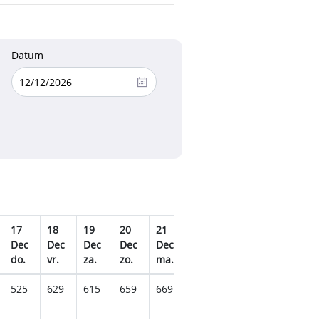
Datum
17
18
19
20
21
22
23
24
25
Dec
Dec
Dec
Dec
Dec
Dec
Dec
Dec
Dec
do.
vr.
za.
zo.
ma.
di.
wo.
do.
vr.
525
629
615
659
669
889
1105
1149
122