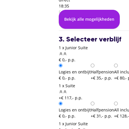
18:35
Fuerteventura (FUE)
04:25
Bekijk alle mogelijkheden
Dusseldorf (DUS)
3. Selecteer verblijf
1 x Junior Suite
€ 0,- p.p.
Logies en ontbijt
Halfpension
All incl
€ 0,- p.p.
+€ 35,- p.p.
+€ 80,- 
1 x Suite
+€ 117,- p.p.
Logies en ontbijt
Halfpension
All incl
€ 0,- p.p.
+€ 31,- p.p.
+€ 128,-
1 x Junior Suite