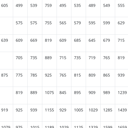
605
499
539
759
495
535
489
549
555
575
575
755
565
579
595
599
629
639
609
669
819
609
685
645
679
715
705
735
889
715
735
719
765
819
875
775
785
925
765
815
809
865
939
819
889
1075
845
895
909
989
1239
919
925
939
1155
929
1005
1029
1285
1439
1079
975
1015
1189
1029
1125
1329
1599
1659