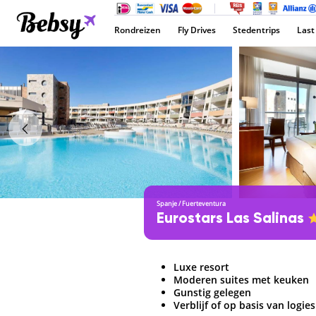
Rondreizen
Fly Drives
Stedentrips
Last
Spanje
/
Fuerteventura
Eurostars Las Salinas
Luxe resort
Moderen suites met keuken
Gunstig gelegen
Verblijf of op basis van logies