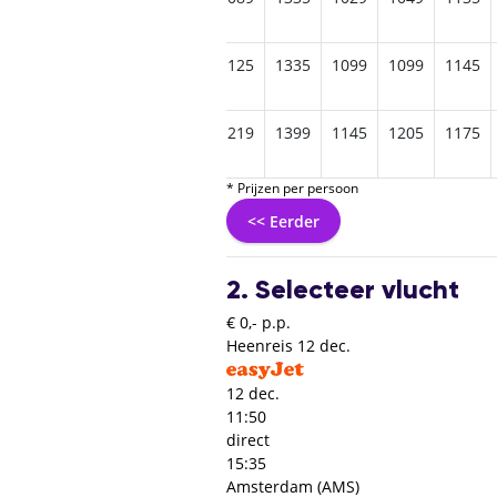
1169
1179
1125
1335
1099
1099
1145
1269
1239
1209
1215
1219
1399
1145
1205
1175
* Prijzen per persoon
<< Eerder
2. Selecteer vlucht
€ 0,- p.p.
Heenreis
12 dec.
12 dec.
11:50
direct
15:35
Amsterdam (AMS)