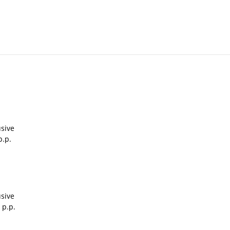
usive
p.p.
usive
 p.p.