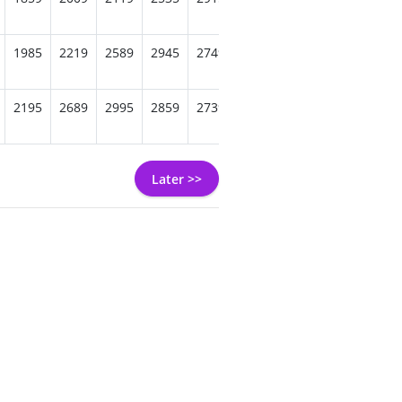
1985
2219
2589
2945
2749
2665
2629
2665
244
2195
2689
2995
2859
2739
2735
2779
2565
254
Later >>