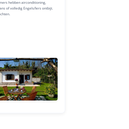
amers hebben airconditioning,
ns of volledig Engels/Iers ontbijt.
ochten.