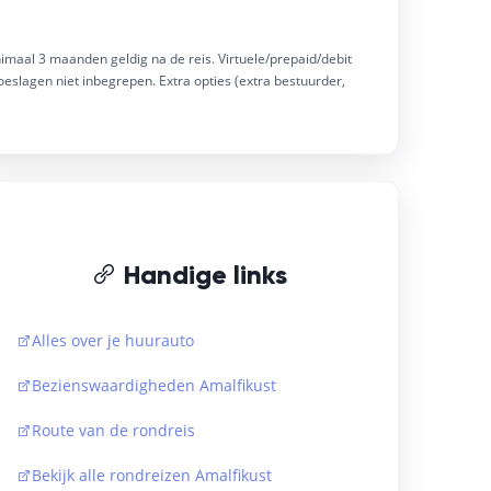
imaal 3 maanden geldig na de reis. Virtuele/prepaid/debit
oramisch uitzicht over de Golf van
oeslagen niet inbegrepen. Extra opties (extra bestuurder,
n. Het historische verblijf in een
ten meubilair en beschikken over
n een panoramisch buitenbad en een
asten kunnen ontspannen in de tuin
ssen stoppen in de buurt. Op
d met ligbedden en parasols. Het
ert openluchtbuffetten en barbecues
orden georganiseerd. Dankzij de
ns een verblijf in de regio Napels.
Handige links
Alles over je huurauto
Bezienswaardigheden Amalfikust
Route van de rondreis
Bekijk alle rondreizen Amalfikust