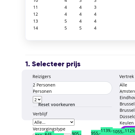
10
4
3
3
11
4
4
3
12
4
4
4
13
5
4
4
14
5
5
4
1. Selecteer prijs
Reizigers
Vertrek
2 Personen
Alle
Personen
Amste
Eindho
Brusse
Reset voorkeuren
Brussel
Verblijf
Düssel
Keulen
Verzorgingstype
1139,-
1129,
1055,-
Opsl
955,-
905,-
845,-