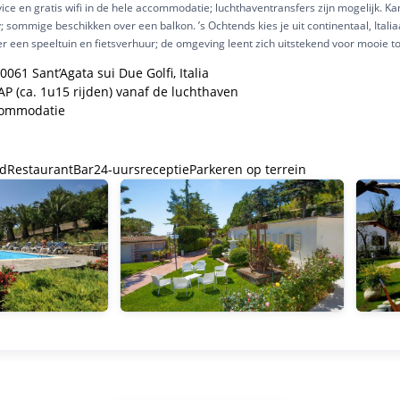
ice en gratis wifi in de hele accommodatie; luchthaventransfers zijn mogelijk. K
; sommige beschikken over een balkon. ’s Ochtends kies je uit continentaal, Italiaa
er een speeltuin en fietsverhuur; de omgeving leent zich uitstekend voor mooie t
0061 Sant’Agata sui Due Golfi, Italia
P (ca. 1u15 rijden) vanaf de luchthaven
ccommodatie
d
Restaurant
Bar
24-uursreceptie
Parkeren op terrein