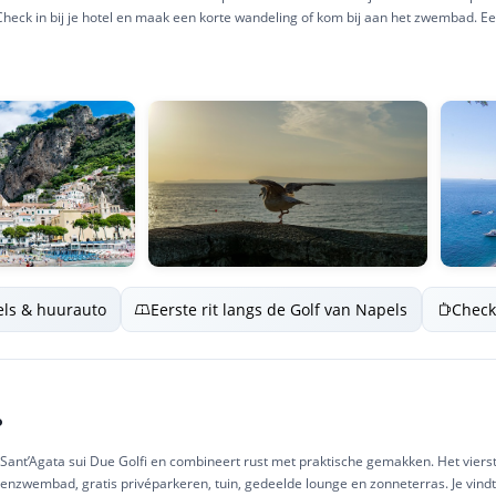
 Check in bij je hotel en maak een korte wandeling of kom bij aan het zwembad. E
ls & huurauto
Eerste rit langs de Golf van Napels
Check
e
o
n Sant’Agata sui Due Golfi en combineert rust met praktische gemakken. Het viers
nzwembad, gratis privéparkeren, tuin, gedeelde lounge en zonneterras. Je vindt 