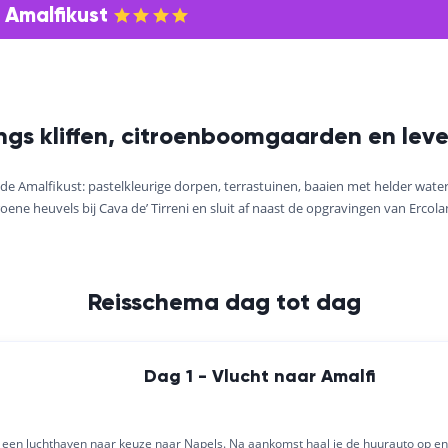
 Amalfikust
langs kliffen, citroenboomgaarden en lev
 de Amalfikust: pastelkleurige dorpen, terrastuinen, baaien met helder wate
groene heuvels bij Cava de’ Tirreni en sluit af naast de opgravingen van Ercolan
Reisschema dag tot dag
Dag 1 - Vlucht naar Amalfi
f een luchthaven naar keuze naar Napels. Na aankomst haal je de huurauto op en r