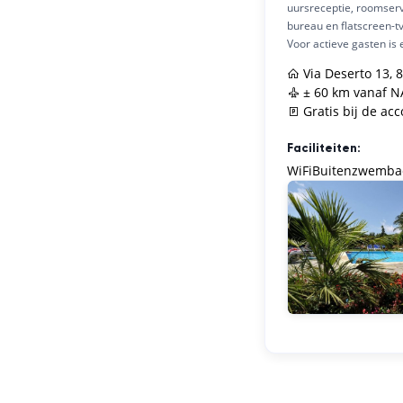
uursreceptie, roomserv
bureau en flatscreen-tv
Voor actieve gasten is 
Via Deserto 13, 8
± 60 km vanaf NA
Gratis bij de a
Faciliteiten:
WiFi
Buitenzwemba