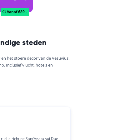
Vanaf
689,-
endige steden
r en het stoere decor van de Vesuvius.
o. Inclusief vlucht, hotels en
ijd je richting Sant’Agata sui Due