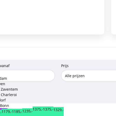
 vanaf
Prijs
rdam
ven
l Zaventem
 Charleroi
dorf
 Bonn
1375,-
1375,-
1329,-
1235,-
1185,-
1179,-
-
aan