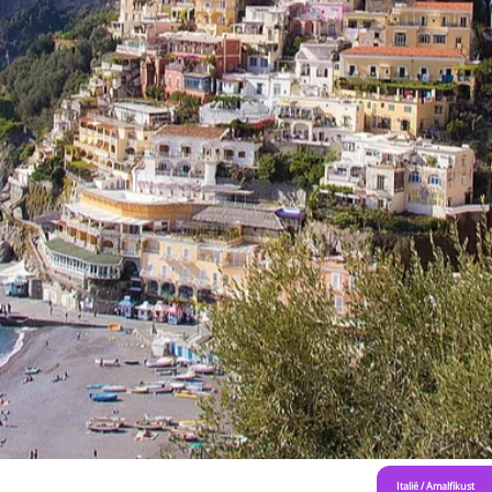
Italië
/
Amalfikust