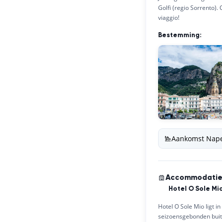
Golfi (regio Sorrento).
viaggio!
Bestemming:
Aankomst Nape
Accommodati
Hotel O Sole Mi
Hotel O Sole Mio ligt i
seizoensgebonden buite