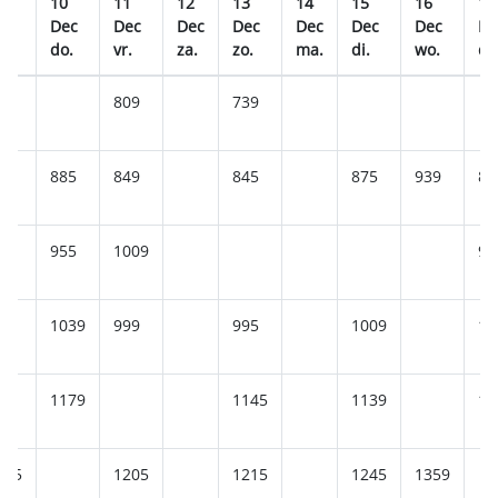
9
10
11
12
13
14
15
16
17
ec
Dec
Dec
Dec
Dec
Dec
Dec
Dec
De
o.
do.
vr.
za.
zo.
ma.
di.
wo.
do
809
739
69
885
849
845
875
939
88
955
1009
94
1039
999
995
1009
10
1179
1145
1139
12
225
1205
1215
1245
1359