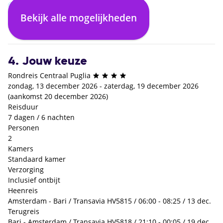
Bekijk alle mogelijkheden
Inclusief ontbijt
€ 0,- p.p.
4. Jouw keuze
Rondreis Centraal Puglia
zondag, 13 december 2026 - zaterdag, 19 december 2026
(aankomst 20 december 2026)
Reisduur
7 dagen / 6 nachten
Personen
2
Kamers
Standaard kamer
Verzorging
Inclusief ontbijt
Heenreis
Amsterdam - Bari / Transavia HV5815 / 06:00 - 08:25 / 13 dec.
Terugreis
Bari - Amsterdam / Transavia HV5818 / 21:10 - 00:05 / 19 dec.