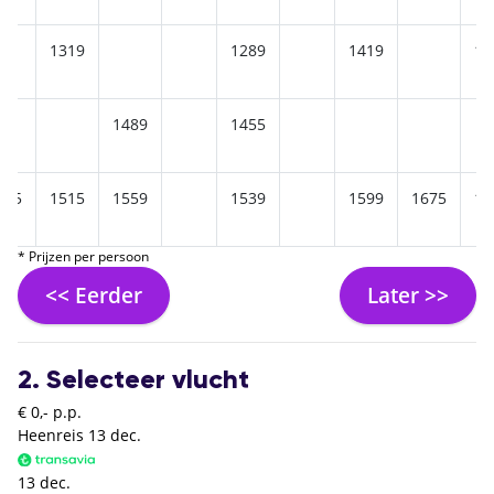
1319
1289
1419
14
1489
1455
515
1515
1559
1539
1599
1675
16
* Prijzen per persoon
<< Eerder
Later >>
2. Selecteer vlucht
€ 0,- p.p.
Heenreis
13 dec.
13 dec.