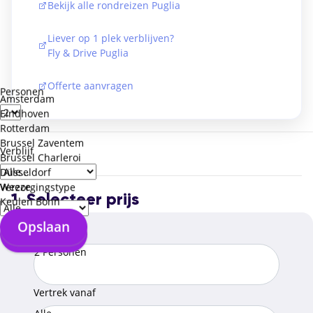
Bekijk alle rondreizen Puglia
Liever op 1 plek verblijven?
Fly & Drive Puglia
Offerte aanvragen
Personen
Amsterdam
Eindhoven
Rotterdam
Brussel Zaventem
Verblijf
Brussel Charleroi
Düsseldorf
Weeze
Verzorgingstype
1. Selecteer prijs
Keulen Bonn
Opslaan
Opslaan
Reizigers
2 Personen
Vertrek vanaf