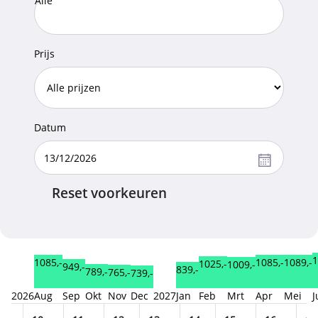
Alle
Prijs
Datum
Reset voorkeuren
1
1089,-
1085,-
1085,-
1025,-
1009,-
949,-
839,-
789,-
765,-
739,-
2026
Aug
Sep
Okt
Nov
Dec
2027
Jan
Feb
Mrt
Apr
Mei
J