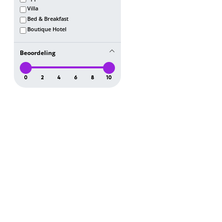
Villa
Bed & Breakfast
Boutique Hotel
Beoordeling
0
2
4
6
8
10