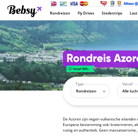
Rondreizen
Fly Drives
Stedentrips
Last
Rondreis Azo
Vanaf 885,-
Type
Vanaf
Rondreizen
De Azoren zijn negen vulkanische eilanden 
Europese bestemming ook: kratermeren, akti
rustig en authentiek. Geen massatoerisme, ge