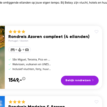
e omliggende eilanden op jouw eigen tempo. Bij Bebsy zijn vlucht, hotels en hu
Rondreis Azoren compleet (4 eilanden)
Portugal
/
Azoren
São Miguel, Terceira, Pico en Faial
Walvissen, vulkanen en UNESCO-stad Angra
Inclusief vluchten, ferry, huurauto en hotels
1549,-
Bekijk rondreizen