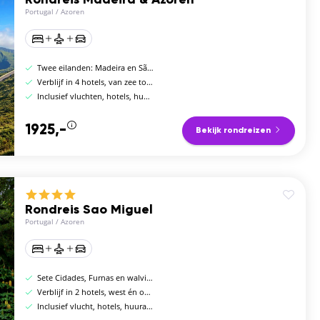
Rondreis Madeira & Azoren
Portugal
/
Azoren
Twee eilanden: Madeira en São Miguel (Azoren)
Verblijf in 4 hotels, van zee tot geothermisch hart
Inclusief vluchten, hotels, huurauto en ontbijt
1925,-
Bekijk rondreizen
Rondreis Sao Miguel
Portugal
/
Azoren
Sete Cidades, Furnas en walvissen spotten
Verblijf in 2 hotels, west én oost van São Miguel
Inclusief vlucht, hotels, huurauto en ontbijt