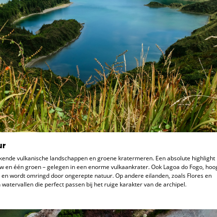
ur
ende vulkanische landschappen en groene kratermeren. Een absolute highlight
uw en één groen – gelegen in een enorme vulkaankrater. Ook Lagoa do Fogo, hoo
ir en wordt omringd door ongerepte natuur. Op andere eilanden, zoals Flores en
watervallen die perfect passen bij het ruige karakter van de archipel.