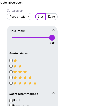
urauto inbegrepen.
Sorteren op
Populariteit
Lijst
Kaart
Prijs (max)
1925
Aantal sterren
Soort accommodatie
Hotel
Appartement