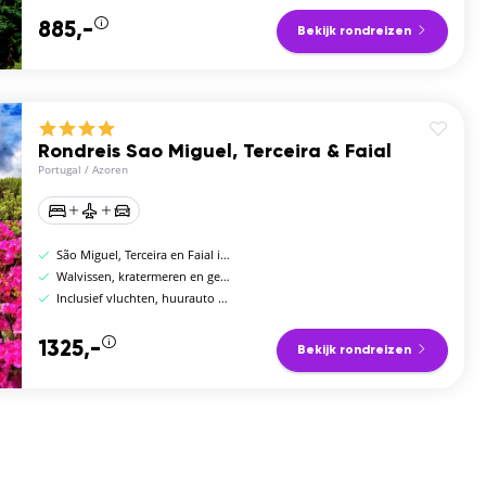
885,-
Bekijk rondreizen
Rondreis Sao Miguel, Terceira & Faial
Portugal
/
Azoren
São Miguel, Terceira en Faial in één reis
Walvissen, kratermeren en geothermische bronnen
Inclusief vluchten, huurauto en hotels
1325,-
Bekijk rondreizen