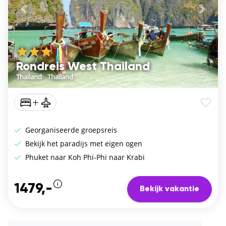
Vorige
De vo
Rondreis West Thailand
Thailand
/
Thailand
Georganiseerde groepsreis
Bekijk het paradijs met eigen ogen
Phuket naar Koh Phi-Phi naar Krabi
1479,-
Bekijk vakantie