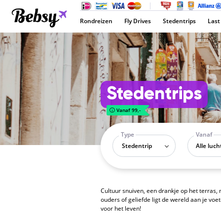
Rondreizen
Fly Drives
Stedentrips
Last
Stedentrips
Vanaf 99,-
Type
Vanaf
Stedentrip
Cultuur snuiven, een drankje op het terras, 
ouders of geliefde ligt de wereld aan je vo
voor het leven!