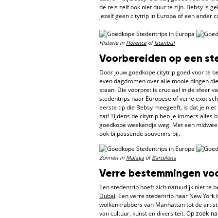
de reis zelf ook niet duur te zijn. Bebsy is 
jezelf geen citytrip in Europa of een ander
Historie in
Florence
of
Istanbul
Voorbereiden op een st
Door jouw goedkope citytrip goed voor te be
even dagdromen over alle mooie dingen die j
staan. Die voorpret is cruciaal in de sfeer 
stedentrips naar Europese of verre exotisch
eerste tip die Bebsy meegeeft, is dat je ni
zat! Tijdens de citytrip heb je immers alle
goedkope weekendje weg. Met een midweek o
ook bijpassende souvenirs bij.
Zonnen in
Malaga
of
Barcelona
Verre bestemmingen voo
Een stedentrip hoeft zich natuurlijk niet te
Dubai
. Een verre stedentrip naar New York 
wolkenkrabbers van Manhattan tot de artist
van cultuur, kunst en diversiteit.
Op zoek naa