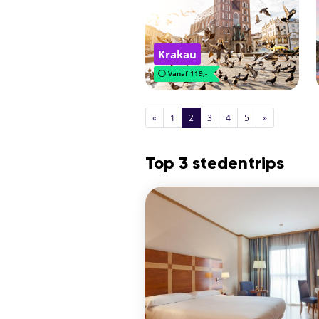
Krakau
Vanaf 119,-
«
1
2
3
4
5
»
Top 3 stedentrips