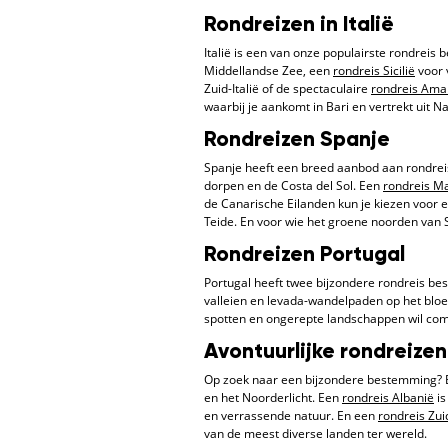
Rondreizen in Italië
Italië is een van onze populairste rondrei
Middellandse Zee, een
rondreis Sicilië
voor 
Zuid-Italië of de spectaculaire
rondreis Amal
waarbij je aankomt in Bari en vertrekt uit Na
Rondreizen Spanje
Spanje heeft een breed aanbod aan rondre
dorpen en de Costa del Sol. Een
rondreis Ma
de Canarische Eilanden kun je kiezen voor 
Teide. En voor wie het groene noorden van 
Rondreizen Portugal
Portugal heeft twee bijzondere rondreis b
valleien en levada-wandelpaden op het blo
spotten en ongerepte landschappen wil comb
Avontuurlijke rondreizen
Op zoek naar een bijzondere bestemming?
en het Noorderlicht. Een
rondreis Albanië
is
en verrassende natuur. En een
rondreis Zui
van de meest diverse landen ter wereld.