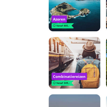
Azoren
Vanaf 885,-
Combinatiereizen
Vanaf 349,-