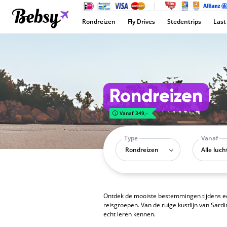
Rondreizen
Fly Drives
Stedentrips
Last
Rondreizen
Vanaf 349,-
Type
Vanaf
Rondreizen
Ontdek de mooiste bestemmingen tijdens een
reisgroepen. Van de ruige kustlijn van Sard
echt leren kennen.