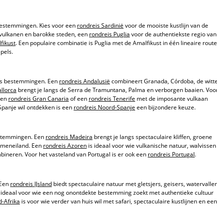
s bestemmingen. Kies voor een
rondreis Sardinië
voor de mooiste kustlijn van de
vulkanen en barokke steden, een
rondreis Puglia
voor de authentiekste regio van
fikust
. Een populaire combinatie is Puglia met de Amalfikust in één lineaire route
pels.
is bestemmingen. Een
rondreis Andalusië
combineert Granada, Córdoba, de witt
llorca
brengt je langs de Serra de Tramuntana, Palma en verborgen baaien. Voo
een
rondreis Gran Canaria
of een
rondreis Tenerife
met de imposante vulkaan
Spanje wil ontdekken is een
rondreis Noord-Spanje
een bijzondere keuze.
estemmingen. Een
rondreis Madeira
brengt je langs spectaculaire kliffen, groene
emeneiland. Een
rondreis Azoren
is ideaal voor wie vulkanische natuur, walvissen
ineren. Voor het vasteland van Portugal is er ook een
rondreis Portugal
.
 Een
rondreis IJsland
biedt spectaculaire natuur met gletsjers, geisers, watervalle
 ideaal voor wie een nog onontdekte bestemming zoekt met authentieke cultuur
d-Afrika
is voor wie verder van huis wil met safari, spectaculaire kustlijnen en een