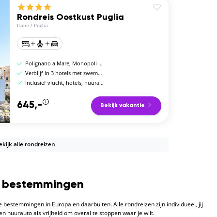
Rondreis Oostkust Puglia
Italië
/
Puglia
Polignano a Mare, Monopoli en Ostuni
Verblijf in 3 hotels met zwembad
Inclusief vlucht, hotels, huurauto en ontbijt
645,-
Bekijk vakantie
ekijk alle rondreizen
s bestemmingen
 bestemmingen in Europa en daarbuiten. Alle rondreizen zijn individueel, jij
n huurauto als vrijheid om overal te stoppen waar je wilt.