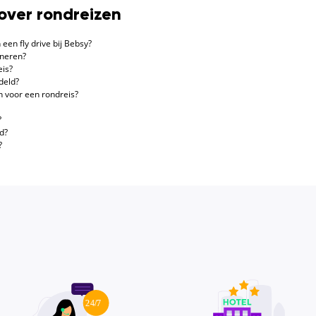
over rondreizen
 een fly drive bij Bebsy?
ineren?
eis?
deld?
n voor een rondreis?
?
d?
?