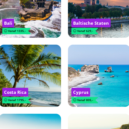
Bali
Baltische Staten
Vanaf 1335,-
Vanaf 629,-
Costa Rica
Cyprus
Vanaf 1795,-
Vanaf 805,-