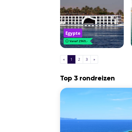
Egypte
Vanaf 2969,-
«
1
2
3
»
Top 3 rondreizen