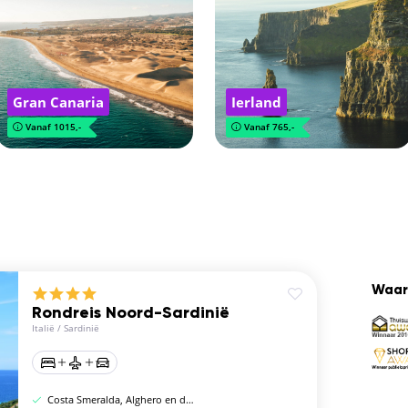
Gran Canaria
Ierland
Vanaf 1015,-
Vanaf 765,-
Waar
Rondreis Noord-Sardinië
Italië
/
Sardinië
Costa Smeralda, Alghero en de eilanden van La Maddalena