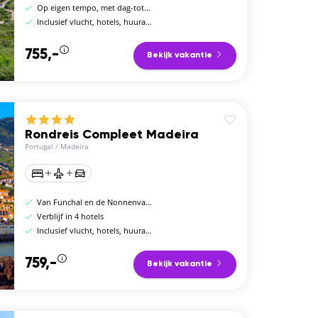
Op eigen tempo, met dag-tot-dag programma
Inclusief vlucht, hotels, huurauto en ontbijt
755,-
Bekijk vakantie
Rondreis Compleet Madeira
Portugal
/
Madeira
Van Funchal en de Nonnenvallei tot Porto Moniz
Verblijf in 4 hotels
Inclusief vlucht, hotels, huurauto en ontbijt
759,-
Bekijk vakantie