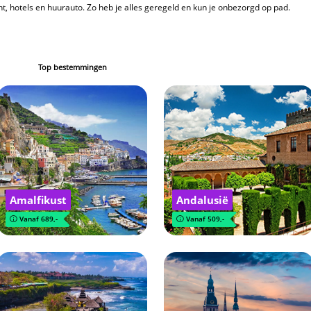
cht, hotels en huurauto. Zo heb je alles geregeld en kun je onbezorgd op pad.
Top bestemmingen
Amalfikust
Andalusië
Vanaf 689,-
Vanaf 509,-