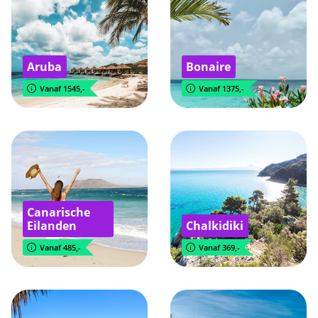
Aruba
Bonaire
Vanaf 1545,-
Vanaf 1375,-
Canarische
Eilanden
Chalkidiki
Vanaf 485,-
Vanaf 369,-