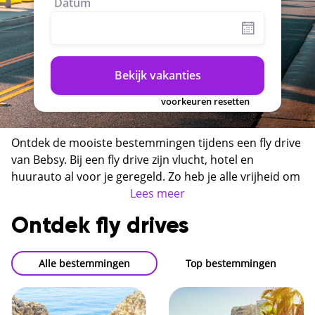
Datum
Bekijk vakanties
voorkeuren resetten
Ontdek de mooiste bestemmingen tijdens een fly drive
van Bebsy. Bij een fly drive zijn vlucht, hotel en
huurauto al voor je geregeld. Zo heb je alle vrijheid om
een bestemming op jouw eigen tempo te verkennen,
Lees meer
zonder vaste schema's of reisgroepen. Je ziet direct de
Ontdek fly drives
prijs en beschikbaarheid en boekt eenvoudig online.
Alle bestemmingen
Top bestemmingen