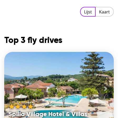
Lijst
Kaart
Top 3 fly drives
Vorige
De vo
Spilia Village Hotel & Villas