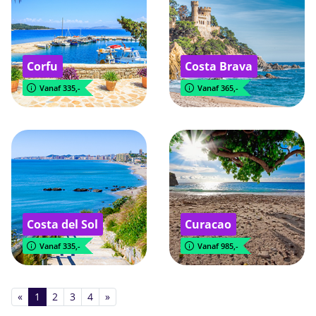
Corfu
Costa Brava
Vanaf 335,-
Vanaf 365,-
Costa del Sol
Curacao
Vanaf 335,-
Vanaf 985,-
«
1
2
3
4
»