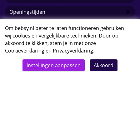
Openingstijden
E-mail Bebsy.nl
Om bebsy.nl beter te laten functioneren gebruiken
wij cookies en vergelijkbare technieken. Door op
akkoord te klikken, stem je in met onze
Cookieverklaring
en
Privacyverklaring
.
© 2026 Bebsy.nl
Instellingen aanpassen
Akkoord