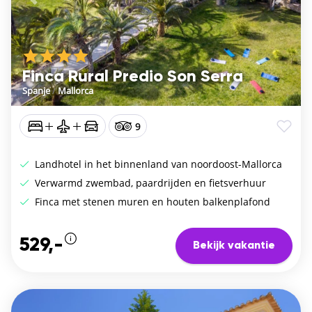
Vorige
De vo
Finca Rural Predio Son Serra
Spanje
/
Mallorca
9
Landhotel in het binnenland van noordoost-Mallorca
Verwarmd zwembad, paardrijden en fietsverhuur
Finca met stenen muren en houten balkenplafond
529,-
Bekijk vakantie