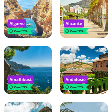
Algarve
Alicante
Vanaf 239,-
Vanaf 359,-
Amalfikust
Andalusië
Vanaf 275,-
Vanaf 205,-