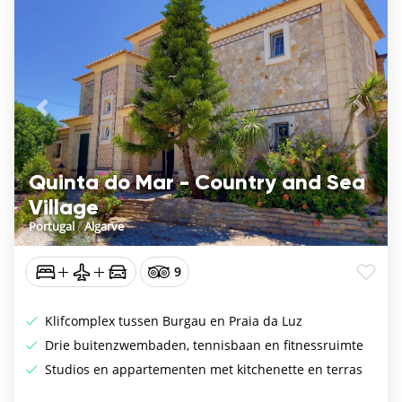
Vorige
De vo
Quinta do Mar - Country and Sea
Village
Portugal
/
Algarve
9
Klifcomplex tussen Burgau en Praia da Luz
Drie buitenzwembaden, tennisbaan en fitnessruimte
Studios en appartementen met kitchenette en terras